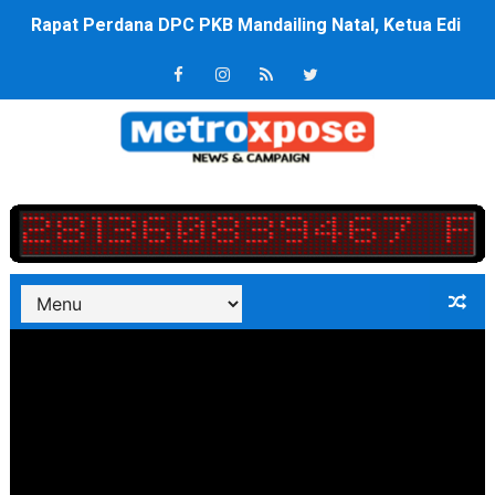
Rapat Perdana DPC PKB Mandailing Natal, Ketua Edi A
Kurve Kecamatan Medan Tembung Antisipasi Banjir Da
Lolos 8 Besar Tim Voli MBGE Menang Telak 2;1 Amanka
Optimalkan Efisiensi Anggaran, Bupati Taput JTP Huta
Jaringan Pemasok Narkoba Diringkus, Jabodetabek jad
PT ASDP Cabang Ambon Siap Dukung Program Bank Duni
Saadiah Uluputty Buka Pekan Olahraga HUT ke-81 RI Ja
4 Dokter Asal Nias Barat Lulus PPDS di FK USU, Bupati
OKU Timur Jalin Komunikasi ke semua Stackholder Gu
DPRD Kota Bekasi Minta Penanganan Pencemaran Kali 