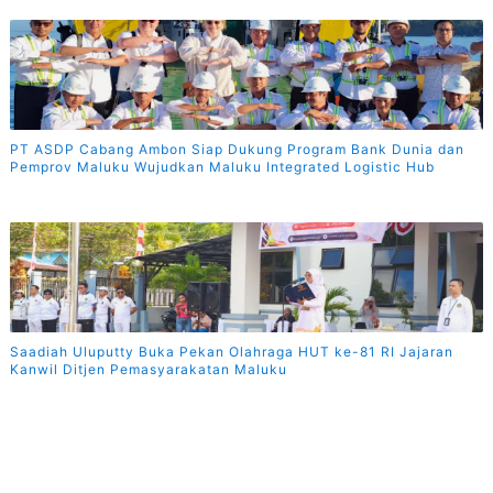
PT ASDP Cabang Ambon Siap Dukung Program Bank Dunia dan
Pemprov Maluku Wujudkan Maluku Integrated Logistic Hub
Saadiah Uluputty Buka Pekan Olahraga HUT ke-81 RI Jajaran
Kanwil Ditjen Pemasyarakatan Maluku