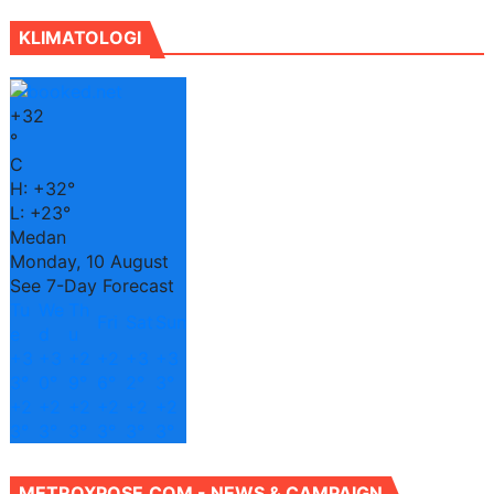
KLIMATOLOGI
+
32
°
C
H:
+
32°
L:
+
23°
Medan
Monday, 10 August
See 7-Day Forecast
Tu
We
Th
Fri
Sat
Sun
e
d
u
+
3
+
3
+
2
+
2
+
3
+
3
3°
0°
9°
6°
2°
3°
+
2
+
2
+
2
+
2
+
2
+
2
3°
3°
3°
3°
3°
3°
METROXPOSE.COM - NEWS & CAMPAIGN