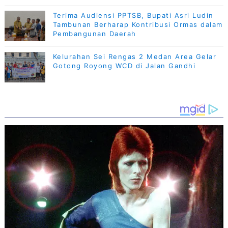
Terima Audiensi PPTSB, Bupati Asri Ludin
Tambunan Berharap Kontribusi Ormas dalam
Pembangunan Daerah
Kelurahan Sei Rengas 2 Medan Area Gelar
Gotong Royong WCD di Jalan Gandhi