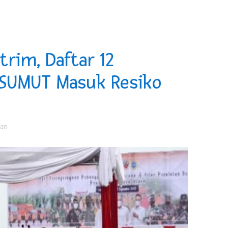
erda Pertanggungjawaban Pelaksanaan APBD 2025
an untuk Warga Distrik Teminabuan
rim, Daftar 12
aran, Bupati Taput JTP Hutabarat Teken Addendum Restrukt
 SUMUT Masuk Resiko
p Dukung Program Bank Dunia dan Pemprov Maluku Wujudka
an Olahraga HUT ke-81 RI Jajaran Kanwil Ditjen Pemasyarak
an