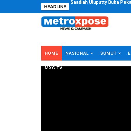
HEADLINE
4 Dokter Asal Nias Barat L
OKU Timur Jalin Komunikas
DPRD Kota Bekasi Minta P
Unggul 3 Gol Kesebelasan 
HOME
NASIONAL
SUMUT
E
Jelang HUT RI ke 81Turnam
MXC TV
Bobby Nasution Fokus Infra
Dukcapil SBB Layani Peru
Kompol Pieter Fredy Matah
Anggota DPRD SBB Beri Mas
Air Sungai Bekasi Menghit