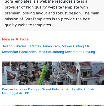
SoraTemplates is a website resources site is a
provider of high quality website template with
premium looking layout and robust design. The main
mission of SoraTemplates is to provide the best
quality website templates.
Newer Article
Jelang Pilkades Serentak Tanah Karo, Mawar Ginting Maju
Mendaftar Bacakades Desa Batukarang Kecamatan Payung
Korban Ledakan Dahsyat Grand Polonia Istri Pemilik Rumah
Meninggal di TKP