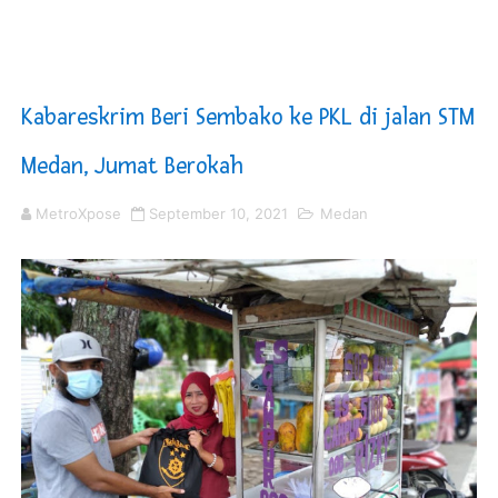
Jelang HUT RI ke 81Turnamen Olah Anak Muda Kota Nop
Bobby Nasution Fokus Infrastruktur Daerah saat Kembal
Kabareskrim Beri Sembako ke PKL di jalan STM
Dukcapil SBB Layani Perubahan Akta Lama Menjadi Do
Medan, Jumat Berokah
Kompol Pieter Fredy Matahelumual Resmi Jadi Wakapo
MetroXpose
September 10, 2021
Medan
Anggota DPRD SBB Beri Masukan kepada Kadis Pendidika