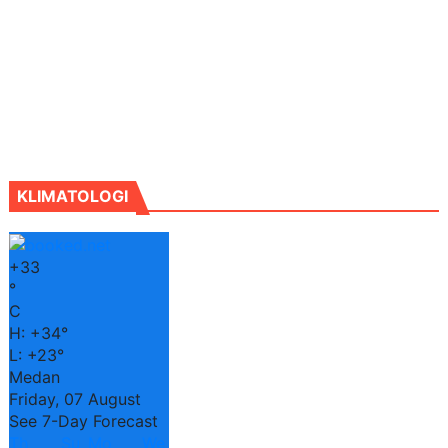
KLIMATOLOGI
+
33
°
C
H:
+
34°
L:
+
23°
Medan
Friday, 07 August
See 7-Day Forecast
Th
Su
Mo
We