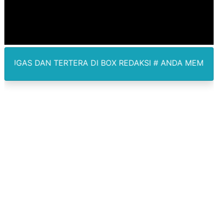
Sinergi Pemkab OKU Timur dan TNI Bangun Infrastrukt
DPRD Madina Setujui Ranperda Pertanggungjawaban P
BMP SORSEL Berikan Bantuan untuk Warga Distrik Tem
ERA DI BOX REDAKSI # ANDA MEMPUNYAI BERITA LIPUT
Jamwas Kejagung Ungkap Modus Korupsi Febrie Adria
Mahkamah Konstitusi Putuskan Sisa Kuota Tetap Akti
Gus Ipul Minta Seluruh PWNU dan PCNU Update Perke
Kepala Badan Gizi Nasional Nanik Deyang Mundur, Berik
Korban Ledakan Dahsyat Grand Polonia Istri Pemilik R
Piala Soeratin 2026 Resmi Digelar, PSSI Medan Bidik Bi
SUCP 2026 : Sinergi Global dan Standar Prestisius di M