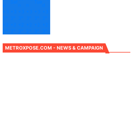
Sat
Tue
u
n
n
d
+
3
+
3
+
3
+
3
+
3
+
3
3°
3°
3°
3°
3°
3°
+
2
+
2
+
2
+
2
+
2
+
2
2°
3°
3°
2°
3°
3°
METROXPOSE.COM - NEWS & CAMPAIGN