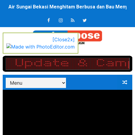
Air Sungai Bekasi Menghitam Berbusa dan Bau Menyeng
Polres Metro Bekasi Buru Pemasok Sabu, Diduga Masu
Kepala SD Negeri Tanah Goyang Salurkan Dana PIP Tah
[Close2x]
Dugaan Korupsi Dermaga Oelabuhan SulaimanBerau B
Lion Grup Buka Rute KNO- Madina, Pesawat 60 Sit Pen
Tahun 50-An Bekasi Pernah di Pimpin Dua Bupati Sekali
Si-Data Jadi Inovasi Baru Pemkab Bekasi Tekan Angka
Ekspor Tersangka Dugaan Korupsi ADD Desa Hatunuru Di
Kadis Kominfo OKU Timur Terima Penghargaan PPID Sl
KNPI Buru Gelar Rapimpurda ke IV, Pemantapan Perang