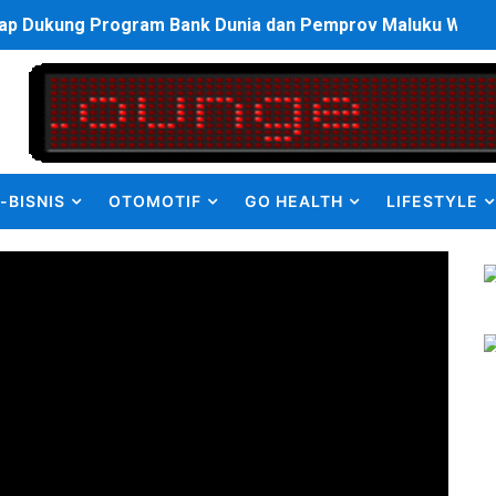
p Dukung Program Bank Dunia dan Pemprov Maluku Wujudka
an Olahraga HUT ke-81 RI Jajaran Kanwil Ditjen Pemasyarak
ulus PPDS di FK USU, Bupati Eliyunus Waruwu Berharap Lulu
i ke semua Stackholder Guna Tingkatkan Layanan Ketahan
-BISNIS
OTOMOTIF
GO HEALTH
LIFESTYLE
enanganan Pencemaran Kali Bekasi Difokuskan ke Sumber 
MKRE FC Raih Tiket Perempat Final Mini Soccer PT Pradiks
en Olah Anak Muda Kota Nopan Rebut Piala Marginda CUP I
struktur Daerah saat Kembali Berkantor Di Nias
bahan Akta Lama Menjadi Dokumen Berbarcode
elumual Resmi Jadi Wakapolres SBB