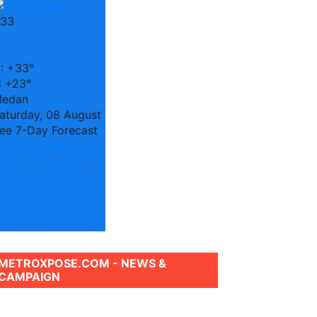
33
C
:
+
33°
:
+
23°
edan
aturday, 08 August
ee 7-Day Forecast
u
Mo
We
Th
Tue
Fri
n
d
u
3
+
3
+
3
+
3
+
3
+
3
°
4°
4°
2°
2°
3°
2
+
2
+
2
+
2
+
2
+
2
°
2°
2°
3°
4°
3°
METROXPOSE.COM - NEWS &
CAMPAIGN