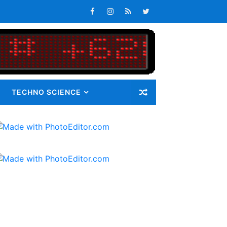
n Maluku Integrated Logistic Hub
atan Maluku
s Tepat Waktu
an Pangan bagi Masyarakat
TECHNO SCIENCE
Masalah
i Gunatama Tbk