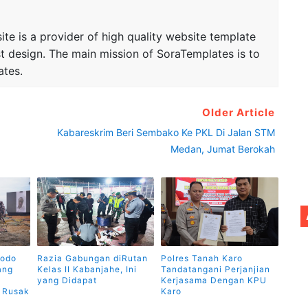
te is a provider of high quality website template
t design. The main mission of SoraTemplates is to
ates.
Older Article
Kabareskrim Beri Sembako Ke PKL Di Jalan STM
Medan, Jumat Berokah
dodo
Razia Gabungan diRutan
Polres Tanah Karo
ang
Kelas II Kabanjahe, Ini
Tandatangani Perjanjian
yang Didapat
Kerjasama Dengan KPU
n Rusak
Karo