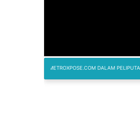
Anggota DPRD SBB Beri Mas
Air Sungai Bekasi Menghit
Polres Metro Bekasi Buru 
Kepala SD Negeri Tanah Go
Dugaan Korupsi Dermaga O
ARTAWAN METROXPOSE.COM DALAM PELIPUTAN TIDAK DIB
Lion Grup Buka Rute KNO- 
Tahun 50-An Bekasi Pernah 
Si-Data Jadi Inovasi Baru
Ekspor Tersangka Dugaan K
Kadis Kominfo OKU Timur 