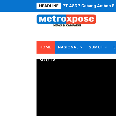
HEADLINE
PT ASDP Cabang Ambon Sia
Saadiah Uluputty Buka Pek
4 Dokter Asal Nias Barat L
OKU Timur Jalin Komunikas
HOME
NASIONAL
SUMUT
E
DPRD Kota Bekasi Minta P
MXC TV
Unggul 3 Gol Kesebelasan 
Jelang HUT RI ke 81Turnam
Bobby Nasution Fokus Infra
Dukcapil SBB Layani Peru
Kompol Pieter Fredy Matah