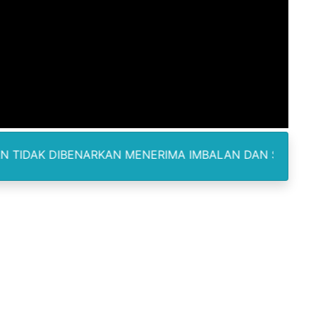
ukan kepada Kadis Pendidikan Baru, Soroti PIP hingga Nas
am Berbusa dan Bau Menyengat Bikin Warga Resah
Pemasok Sabu, Diduga Masuk dari Tangerang ke Tambun Se
yang Salurkan Dana PIP Tahun 2022–2025, Minta Maaf ata
elabuhan SulaimanBerau Belum Terjamah APH
ENARKAN MENERIMA IMBALAN DAN SELALU DILENGKAPI DE
Madina, Pesawat 60 Sit Penumpang
di Pimpin Dua Bupati Sekaligus
 Pemkab Bekasi Tekan Angka Anak Putus Sekolah
orupsi ADD Desa Hatunuru Ditunda, Kejati Maluku: Penyidi
Terima Penghargaan PPID Slip Award 2026