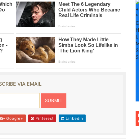
+
°
H
L
M
S
S
S
n
+
CRIBE VIA EMAIL
4
+
3
Google+
Pinterest
Linkedin