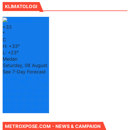
KLIMATOLOGI
+
33
°
C
H:
+
33°
L:
+
23°
Medan
Saturday, 08 August
See 7-Day Forecast
Su
Mo
We
Th
Tue
Fri
n
n
d
u
+
3
+
3
+
3
+
3
+
3
+
3
4°
4°
4°
2°
2°
3°
+
2
+
2
+
2
+
2
+
2
+
2
3°
2°
2°
3°
4°
3°
METROXPOSE.COM - NEWS & CAMPAIGN