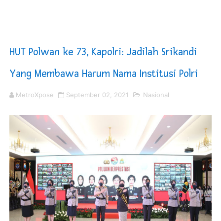
KNPI Buru Gelar Rapimpurda ke IV, Pemantapan Perang
Sinergi Pemkab OKU Timur dan TNI Bangun Infrastrukt
HUT Polwan ke 73, Kapolri: Jadilah Srikandi
DPRD Madina Setujui Ranperda Pertanggungjawaban P
Yang Membawa Harum Nama Institusi Polri
Kurve Kecamatan Medan Tembung Antisipasi Banjir Da
MetroXpose
September 02, 2021
Nasional
Optimalkan Efisiensi Anggaran, Bupati Taput JTP Huta