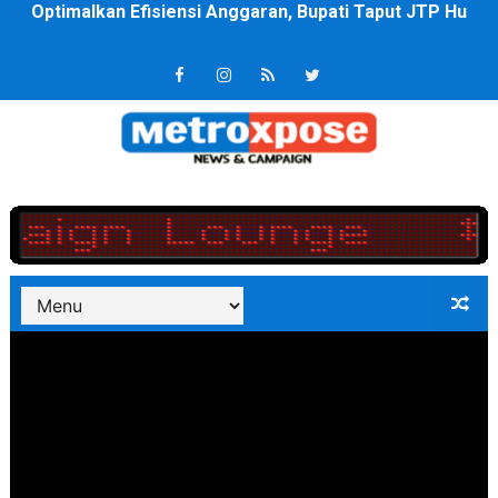
PT ASDP Cabang Ambon Siap Dukung Program Bank Duni
Saadiah Uluputty Buka Pekan Olahraga HUT ke-81 RI Ja
4 Dokter Asal Nias Barat Lulus PPDS di FK USU, Bupati
OKU Timur Jalin Komunikasi ke semua Stackholder Gu
DPRD Kota Bekasi Minta Penanganan Pencemaran Kali 
Unggul 3 Gol Kesebelasan MKRE FC Raih Tiket Perempat
Jelang HUT RI ke 81Turnamen Olah Anak Muda Kota Nop
Bobby Nasution Fokus Infrastruktur Daerah saat Kembal
Dukcapil SBB Layani Perubahan Akta Lama Menjadi Do
Kompol Pieter Fredy Matahelumual Resmi Jadi Wakapo