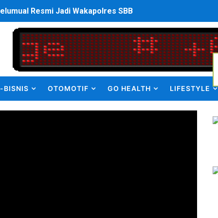
elumual Resmi Jadi Wakapolres SBB
ukan kepada Kadis Pendidikan Baru, Soroti PIP hingga Nas
am Berbusa dan Bau Menyengat Bikin Warga Resah
Pemasok Sabu, Diduga Masuk dari Tangerang ke Tambun Se
-BISNIS
OTOMOTIF
GO HEALTH
LIFESTYLE
yang Salurkan Dana PIP Tahun 2022–2025, Minta Maaf ata
elabuhan SulaimanBerau Belum Terjamah APH
Madina, Pesawat 60 Sit Penumpang
di Pimpin Dua Bupati Sekaligus
 Pemkab Bekasi Tekan Angka Anak Putus Sekolah
orupsi ADD Desa Hatunuru Ditunda, Kejati Maluku: Penyidi