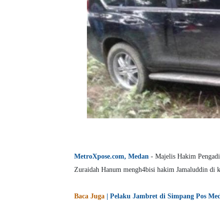
MetroXpose.com, Medan
- Majelis Hakim Pengad
Zuraidah Hanum mengh4bisi hakim Jamaluddin di k
Baca Juga
| Pelaku Jambret di Simpang Pos Me