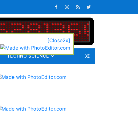
ib 72 Guru Kontrak
[Close2x]
latan
TECHNO SCIENCE
s Keterlambatan Pembagian
k Sedang Monitoring