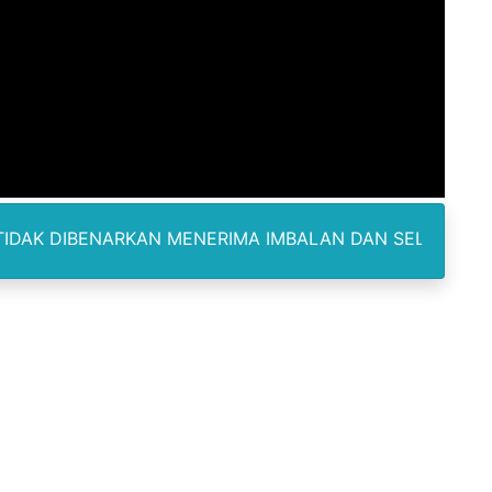
Terima Penghargaan PPID Slip Award 2026
a ke IV, Pemantapan Perangkat Organisasi Bekerja Untuk 
dan TNI Bangun Infrastruktur Jembatan
erda Pertanggungjawaban Pelaksanaan APBD 2025
an untuk Warga Distrik Teminabuan
RKAN MENERIMA IMBALAN DAN SELALU DILENGKAPI DENGA
odus Korupsi Febrie Adriansyah
kan Sisa Kuota Tetap Aktif Meski Lewat Tempo Pemakaian
WNU dan PCNU Update Perkembangan Muktamar
 Nanik Deyang Mundur, Berikut Alasannya
nd Polonia Istri Pemilik Rumah Meninggal di TKP