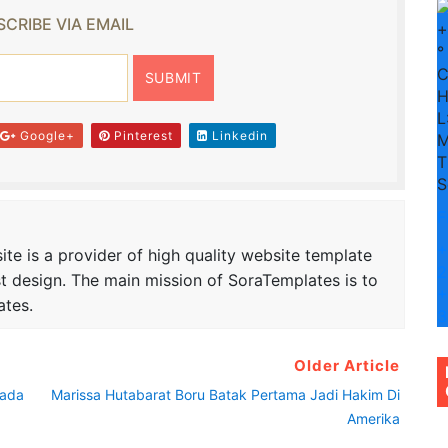
CRIBE VIA EMAIL
+
°
H
L
Google+
Pinterest
Linkedin
M
T
S
F
+
te is a provider of high quality website template
2
t design. The main mission of SoraTemplates is to
+
ates.
3
Older Article
kada
Marissa Hutabarat Boru Batak Pertama Jadi Hakim Di
Amerika