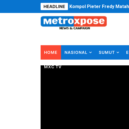
HEADLINE
Kompol Pieter Fredy Matah
Anggota DPRD SBB Beri Mas
Air Sungai Bekasi Menghit
Polres Metro Bekasi Buru 
HOME
NASIONAL
SUMUT
E
Kepala SD Negeri Tanah Go
MXC TV
Dugaan Korupsi Dermaga O
Lion Grup Buka Rute KNO- 
Tahun 50-An Bekasi Pernah 
Si-Data Jadi Inovasi Baru
Ekspor Tersangka Dugaan K