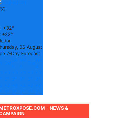
32
C
:
+
32°
:
+
22°
edan
hursday, 06 August
ee 7-Day Forecast
Su
Mo
We
ri
Sat
Tue
n
n
d
3
+
3
+
3
+
3
+
3
+
3
°
2°
3°
3°
3°
3°
2
+
2
+
2
+
2
+
2
+
2
°
3°
2°
2°
3°
2°
METROXPOSE.COM - NEWS &
CAMPAIGN