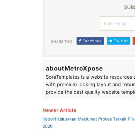
SUBS
Facebook
Twitter
SHARE THIS:
aboutMetroXpose
SoraTemplates is a website resources si
with premium looking layout and robus
provide the best quality website templ
Newer Article
Kapolri Keluarkan Maklumat Prokes Terkait Pil
2020