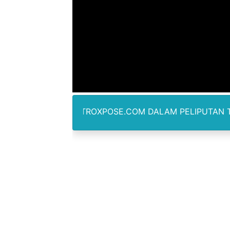
Kadis Kominfo OKU Timur 
KNPI Buru Gelar Rapimpurd
Sinergi Pemkab OKU Timur 
DPRD Madina Setujui Ranp
BMP SORSEL Berikan Bantu
AWAN METROXPOSE.COM DALAM PELIPUTAN TIDAK DIBENA
Jamwas Kejagung Ungkap M
Mahkamah Konstitusi Putus
Gus Ipul Minta Seluruh P
Kepala Badan Gizi Nasional
Korban Ledakan Dahsyat Gra