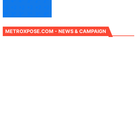
3°
4°
4°
3°
2°
2°
+
2
+
2
+
2
+
2
+
2
+
2
3°
3°
3°
3°
3°
4°
METROXPOSE.COM - NEWS & CAMPAIGN