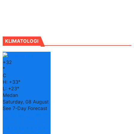
KLIMATOLOGI
+
32
°
C
H:
+
33°
L:
+
23°
Medan
Saturday, 08 August
See 7-Day Forecast
Su
Mo
We
Th
Fri
Tue
n
n
d
u
+
3
+
3
+
3
+
3
+
3
+
3