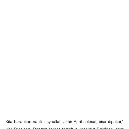
Kita harapkan nanti insyaallah akhir April selesai, bisa dipakai,”
ujar Presiden. Dengan target tersebut, menurut Presiden, saat