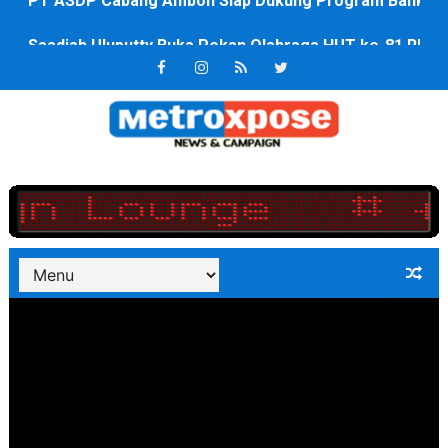
Saadiah Uluputty Buka Pekan Olahraga HUT ke-81 RI Ja
4 Dokter Asal Nias Barat Lulus PPDS di FK USU, Bupati
OKU Timur Jalin Komunikasi ke semua Stackholder Gu
DPRD Kota Bekasi Minta Penanganan Pencemaran Kali 
Unggul 3 Gol Kesebelasan MKRE FC Raih Tiket Perempat
Jelang HUT RI ke 81Turnamen Olah Anak Muda Kota Nop
Bobby Nasution Fokus Infrastruktur Daerah saat Kembal
Dukcapil SBB Layani Perubahan Akta Lama Menjadi Do
Kompol Pieter Fredy Matahelumual Resmi Jadi Wakapo
Anggota DPRD SBB Beri Masukan kepada Kadis Pendidika