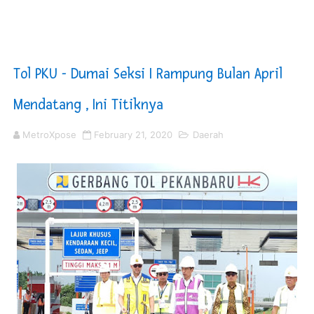
Sinergi Pemkab OKU Timur dan TNI Bangun Infrastrukt
DPRD Madina Setujui Ranperda Pertanggungjawaban P
Tol PKU - Dumai Seksi I Rampung Bulan April
BMP SORSEL Berikan Bantuan untuk Warga Distrik Tem
Mendatang , Ini Titiknya
Optimalkan Efisiensi Anggaran, Bupati Taput JTP Huta
MetroXpose
February 21, 2020
Daerah
PT ASDP Cabang Ambon Siap Dukung Program Bank Duni