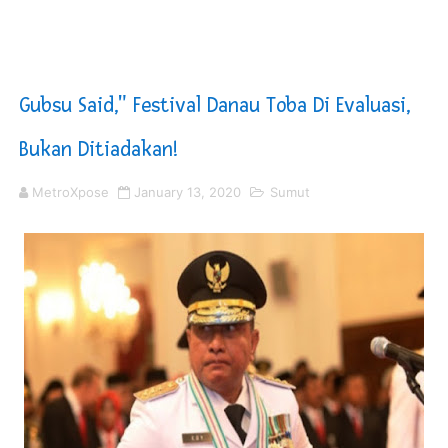
DPRD Madina Setujui Ranperda Pertanggungjawaban P
BMP SORSEL Berikan Bantuan untuk Warga Distrik Tem
Gubsu Said," Festival Danau Toba Di Evaluasi,
Jamwas Kejagung Ungkap Modus Korupsi Febrie Adria
Bukan Ditiadakan!
PT ASDP Cabang Ambon Siap Dukung Program Bank Duni
MetroXpose
January 13, 2020
Sumut
Saadiah Uluputty Buka Pekan Olahraga HUT ke-81 RI Ja