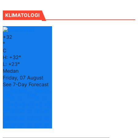
KLIMATOLOGI
+
32
°
C
H:
+
32°
L:
+
23°
Medan
Friday, 07 August
See 7-Day Forecast
Su
Mo
We
Th
Sat
Tue
n
n
d
u
+
3
+
3
+
3
+
3
+
3
+
3
2°
3°
3°
2°
3°
0°
+
2
+
2
+
2
+
2
+
2
+
2
3°
3°
2°
3°
3°
3°