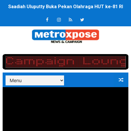
4 Dokter Asal Nias Barat Lulus PPDS di FK USU, Bupati
OKU Timur Jalin Komunikasi ke semua Stackholder Gu
DPRD Kota Bekasi Minta Penanganan Pencemaran Kali 
Unggul 3 Gol Kesebelasan MKRE FC Raih Tiket Perempat
Jelang HUT RI ke 81Turnamen Olah Anak Muda Kota Nop
Bobby Nasution Fokus Infrastruktur Daerah saat Kembal
Dukcapil SBB Layani Perubahan Akta Lama Menjadi Do
Kompol Pieter Fredy Matahelumual Resmi Jadi Wakapo
Anggota DPRD SBB Beri Masukan kepada Kadis Pendidika
Air Sungai Bekasi Menghitam Berbusa dan Bau Menyeng