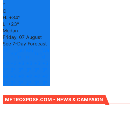
°
C
H:
+
34°
L:
+
23°
Medan
Friday, 07 August
See 7-Day Forecast
Th
Su
Mo
We
Sat
Tue
u
n
n
d
+
3
+
3
+
3
+
3
+
3
+
3
3°
3°
3°
3°
3°
3°
+
2
+
2
+
2
+
2
+
2
+
2
2°
3°
3°
2°
3°
3°
METROXPOSE.COM - NEWS & CAMPAIGN