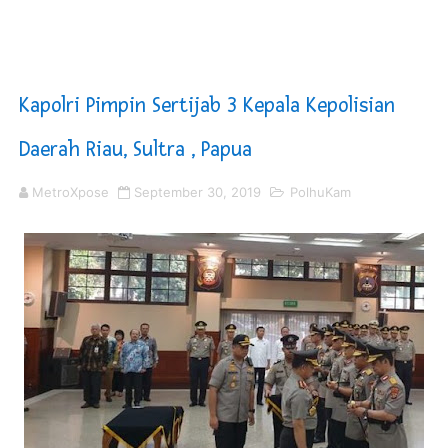
Piala Soeratin 2026 Resmi Digelar, PSSI Medan Bidik Bi
SUCP 2026 : Sinergi Global dan Standar Prestisius di M
Kapolri Pimpin Sertijab 3 Kepala Kepolisian
Jelang HUT RI ke 81Turnamen Olah Anak Muda Kota Nop
Daerah Riau, Sultra , Papua
Bobby Nasution Fokus Infrastruktur Daerah saat Kembal
MetroXpose
September 30, 2019
PolhuKam
Dukcapil SBB Layani Perubahan Akta Lama Menjadi Do