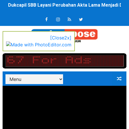
Kompol Pieter Fredy Matahelumual Resmi Jadi Wakapo
Anggota DPRD SBB Beri Masukan kepada Kadis Pendidika
Air Sungai Bekasi Menghitam Berbusa dan Bau Menyeng
[Close2x]
Polres Metro Bekasi Buru Pemasok Sabu, Diduga Masu
Kepala SD Negeri Tanah Goyang Salurkan Dana PIP Tah
Dugaan Korupsi Dermaga Oelabuhan SulaimanBerau B
Lion Grup Buka Rute KNO- Madina, Pesawat 60 Sit Pen
Tahun 50-An Bekasi Pernah di Pimpin Dua Bupati Sekali
Si-Data Jadi Inovasi Baru Pemkab Bekasi Tekan Angka
Ekspor Tersangka Dugaan Korupsi ADD Desa Hatunuru Di