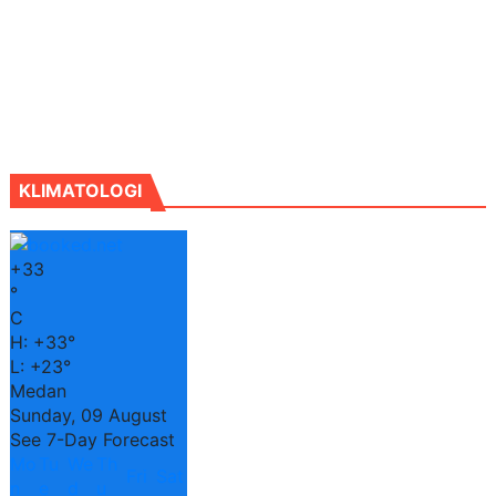
KLIMATOLOGI
+
33
°
C
H:
+
33°
L:
+
23°
Medan
Sunday, 09 August
See 7-Day Forecast
Mo
Tu
We
Th
Fri
Sat
n
e
d
u