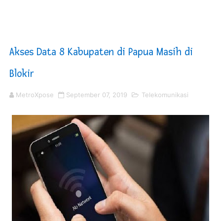
KNPI Buru Gelar Rapimpurda ke IV, Pemantapan Perang
Sinergi Pemkab OKU Timur dan TNI Bangun Infrastrukt
Akses Data 8 Kabupaten di Papua Masih di
DPRD Madina Setujui Ranperda Pertanggungjawaban P
Blokir
Kurve Kecamatan Medan Tembung Antisipasi Banjir Da
MetroXpose
September 07, 2019
Telekomunikasi
Optimalkan Efisiensi Anggaran, Bupati Taput JTP Huta