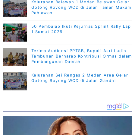
Kelurahan Belawan 1 Medan Belawan Gelar
Gotong Royong WCD di Jalan Taman Makam
Pahlawan
50 Pembalap Ikuti Kejurnas Sprint Rally Lap
1 Sumut 2026
Terima Audiensi PPTSB, Bupati Asri Ludin
Tambunan Berharap Kontribusi Ormas dalam
Pembangunan Daerah
Kelurahan Sei Rengas 2 Medan Area Gelar
Gotong Royong WCD di Jalan Gandhi