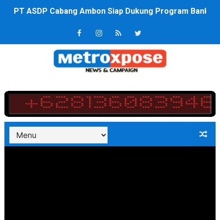
PT ASDP Cabang Ambon Siap Dukung Program Bank Duni
Saadiah Uluputty Buka Pekan Olahraga HUT ke-81 RI Ja
4 Dokter Asal Nias Barat Lulus PPDS di FK USU, Bupati
OKU Timur Jalin Komunikasi ke semua Stackholder Gu
DPRD Kota Bekasi Minta Penanganan Pencemaran Kali 
Unggul 3 Gol Kesebelasan MKRE FC Raih Tiket Perempat
Jelang HUT RI ke 81Turnamen Olah Anak Muda Kota Nop
Bobby Nasution Fokus Infrastruktur Daerah saat Kembal
Dukcapil SBB Layani Perubahan Akta Lama Menjadi Do
Kompol Pieter Fredy Matahelumual Resmi Jadi Wakapo