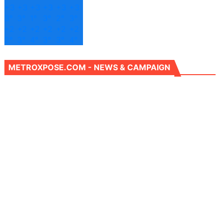
+
3
+
3
+
3
+
3
+
3
+
3
3°
3°
1°
3°
2°
3°
+
2
+
2
+
2
+
2
+
2
+
2
2°
3°
4°
3°
3°
4°
METROXPOSE.COM - NEWS & CAMPAIGN