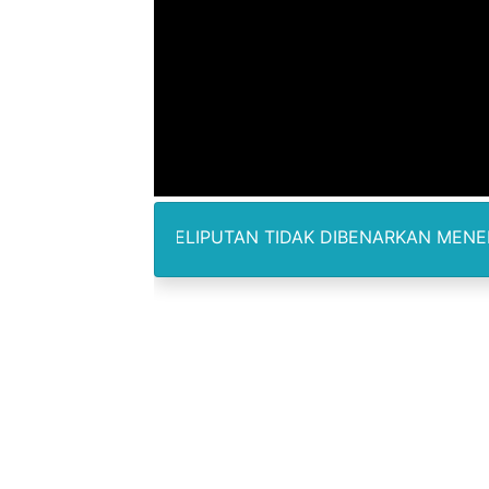
Polres Metro Bekasi Buru 
Kepala SD Negeri Tanah Go
Dugaan Korupsi Dermaga O
Lion Grup Buka Rute KNO- 
Tahun 50-An Bekasi Pernah 
ALAM PELIPUTAN TIDAK DIBENARKAN MENERIMA IMBALAN 
Si-Data Jadi Inovasi Baru
Ekspor Tersangka Dugaan K
Kadis Kominfo OKU Timur 
KNPI Buru Gelar Rapimpurd
Sinergi Pemkab OKU Timur 