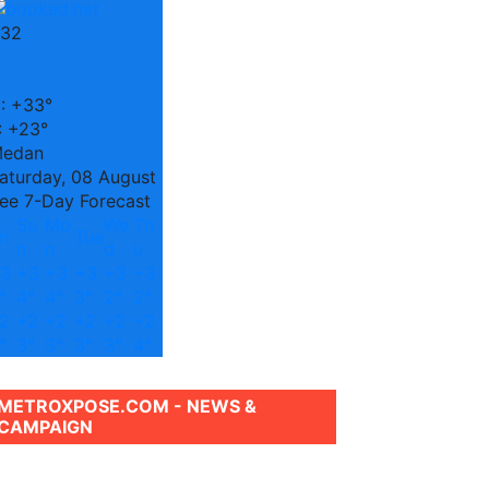
32
C
:
+
33°
:
+
23°
edan
aturday, 08 August
ee 7-Day Forecast
Su
Mo
We
Th
ri
Tue
n
n
d
u
3
+
3
+
3
+
3
+
3
+
3
°
4°
4°
3°
2°
2°
2
+
2
+
2
+
2
+
2
+
2
°
3°
3°
3°
3°
4°
METROXPOSE.COM - NEWS &
CAMPAIGN