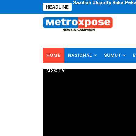
HEADLINE
4 Dokter Asal Nias Barat L
OKU Timur Jalin Komunikas
DPRD Kota Bekasi Minta P
Unggul 3 Gol Kesebelasan 
HOME
NASIONAL
SUMUT
E
Jelang HUT RI ke 81Turnam
MXC TV
Bobby Nasution Fokus Infra
Dukcapil SBB Layani Peru
Kompol Pieter Fredy Matah
Anggota DPRD SBB Beri Mas
Air Sungai Bekasi Menghit