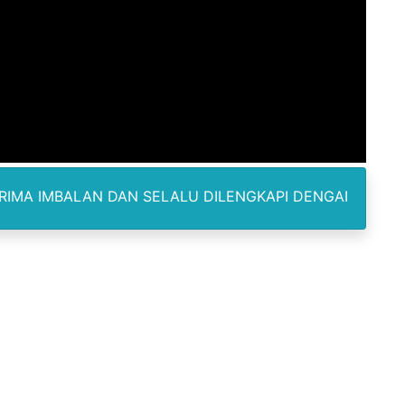
Pemasok Sabu, Diduga Masuk dari Tangerang ke Tambun Se
yang Salurkan Dana PIP Tahun 2022–2025, Minta Maaf ata
elabuhan SulaimanBerau Belum Terjamah APH
Madina, Pesawat 60 Sit Penumpang
di Pimpin Dua Bupati Sekaligus
DAN SELALU DILENGKAPI DENGAN KARTU IDENTITAS SER
 Pemkab Bekasi Tekan Angka Anak Putus Sekolah
orupsi ADD Desa Hatunuru Ditunda, Kejati Maluku: Penyidi
Terima Penghargaan PPID Slip Award 2026
a ke IV, Pemantapan Perangkat Organisasi Bekerja Untuk 
dan TNI Bangun Infrastruktur Jembatan