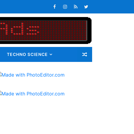
s Tepat Waktu
an Pangan bagi Masyarakat
Masalah
i Gunatama Tbk
TECHNO SCIENCE
ib 72 Guru Kontrak