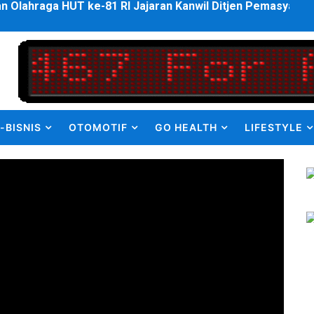
ulus PPDS di FK USU, Bupati Eliyunus Waruwu Berharap Lulu
i ke semua Stackholder Guna Tingkatkan Layanan Ketahan
enanganan Pencemaran Kali Bekasi Difokuskan ke Sumber 
MKRE FC Raih Tiket Perempat Final Mini Soccer PT Pradiks
-BISNIS
OTOMOTIF
GO HEALTH
LIFESTYLE
en Olah Anak Muda Kota Nopan Rebut Piala Marginda CUP I
struktur Daerah saat Kembali Berkantor Di Nias
bahan Akta Lama Menjadi Dokumen Berbarcode
elumual Resmi Jadi Wakapolres SBB
ukan kepada Kadis Pendidikan Baru, Soroti PIP hingga Nas
am Berbusa dan Bau Menyengat Bikin Warga Resah