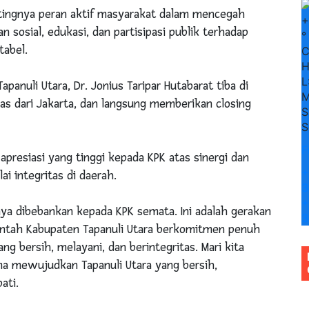
tingnya peran aktif masyarakat dalam mencegah
+
 sosial, edukasi, dan partisipasi publik terhadap
°
abel.
H
L
panuli Utara, Dr. Jonius Taripar Hutabarat tiba di
M
as dari Jakarta, dan langsung memberikan closing
S
S
F
presiasi yang tinggi kepada KPK atas sinergi dan
+
i integritas di daerah.
3
+
ya dibebankan kepada KPK semata. Ini adalah gerakan
3
ntah Kabupaten Tapanuli Utara berkomitmen penuh
 bersih, melayani, dan berintegritas. Mari kita
ma mewujudkan Tapanuli Utara yang bersih,
ati.