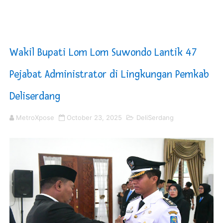
Sinergi Pemkab OKU Timur dan TNI Bangun Infrastrukt
DPRD Madina Setujui Ranperda Pertanggungjawaban P
Wakil Bupati Lom Lom Suwondo Lantik 47
Kurve Kecamatan Medan Tembung Antisipasi Banjir Da
Pejabat Administrator di Lingkungan Pemkab
Optimalkan Efisiensi Anggaran, Bupati Taput JTP Huta
Deliserdang
PT ASDP Cabang Ambon Siap Dukung Program Bank Duni
MetroXpose
October 23, 2025
DeliSerdang