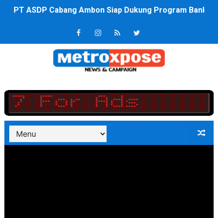
Saadiah Uluputty Buka Pekan Olahraga HUT ke-81 RI Ja
4 Dokter Asal Nias Barat Lulus PPDS di FK USU, Bupati
OKU Timur Jalin Komunikasi ke semua Stackholder Gu
DPRD Kota Bekasi Minta Penanganan Pencemaran Kali 
Unggul 3 Gol Kesebelasan MKRE FC Raih Tiket Perempat
Jelang HUT RI ke 81Turnamen Olah Anak Muda Kota Nop
Bobby Nasution Fokus Infrastruktur Daerah saat Kembal
Dukcapil SBB Layani Perubahan Akta Lama Menjadi Do
Kompol Pieter Fredy Matahelumual Resmi Jadi Wakapo
Anggota DPRD SBB Beri Masukan kepada Kadis Pendidika