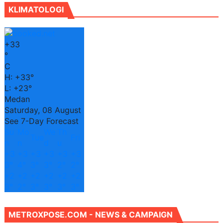
KLIMATOLOGI
+
33
°
C
H:
+
33°
L:
+
23°
Medan
Saturday, 08 August
See 7-Day Forecast
Su
Mo
We
Th
Tue
Fri
n
n
d
u
+
3
+
3
+
3
+
3
+
3
+
3
3°
4°
3°
3°
2°
2°
+
2
+
2
+
2
+
2
+
2
+
2
3°
2°
3°
3°
3°
3°
METROXPOSE.COM - NEWS & CAMPAIGN