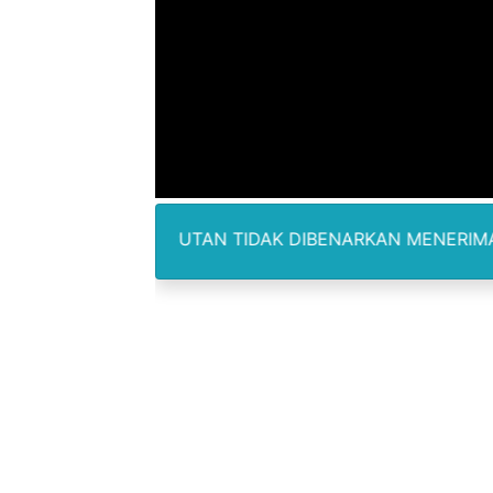
Air Sungai Bekasi Menghit
Polres Metro Bekasi Buru 
Kepala SD Negeri Tanah Go
Dugaan Korupsi Dermaga O
Lion Grup Buka Rute KNO- 
M PELIPUTAN TIDAK DIBENARKAN MENERIMA IMBALAN DA
Tahun 50-An Bekasi Pernah 
Si-Data Jadi Inovasi Baru
Ekspor Tersangka Dugaan K
Kadis Kominfo OKU Timur 
KNPI Buru Gelar Rapimpurd