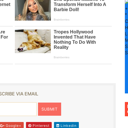
+
°
H
L
M
S
S
S
+
3
+
3
CRIBE VIA EMAIL
Google+
Pinterest
Linkedin