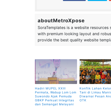
aboutMetroXpose
SoraTemplates is a website resources si
with premium looking layout and robus
provide the best quality website templ
Hadiri MUPEL XXIII
Konflik Lahan Kel
Permata, Wabup Lom Lom
Tani di Limau Mani
Suwondo Ajak Pemuda
Diwarnai Pesan A
GBKP Perkuat Integritas
OTK
dan Semangat Melayani