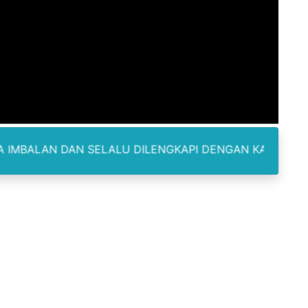
am Berbusa dan Bau Menyengat Bikin Warga Resah
Pemasok Sabu, Diduga Masuk dari Tangerang ke Tambun Se
yang Salurkan Dana PIP Tahun 2022–2025, Minta Maaf ata
elabuhan SulaimanBerau Belum Terjamah APH
Madina, Pesawat 60 Sit Penumpang
N SELALU DILENGKAPI DENGAN KARTU IDENTITAS SERTA 
di Pimpin Dua Bupati Sekaligus
 Pemkab Bekasi Tekan Angka Anak Putus Sekolah
orupsi ADD Desa Hatunuru Ditunda, Kejati Maluku: Penyidi
Terima Penghargaan PPID Slip Award 2026
a ke IV, Pemantapan Perangkat Organisasi Bekerja Untuk 