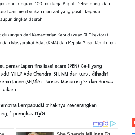
an dari program 100 hari kerja Bupati Deliserdang ,dan
ional dan memberikan manfaat yang positif kepada
 maupun tingkat daerah
t dukungan dari Kementerian Kebudayaan RI Direktorat
 dan Masyarakat Adat (KMA) dan Kepala Pusat Kerukunan
t pemantapan finalisasi acara (PBN) Ke-II yang
dti YIHLP Ade Chandra, SH. MM dan turut dihadiri
Serimin Pinem,SH,Mkn, Jannes Manurung,SE dan Humas
uk pakam
 Pembina Lempabudti pihaknya menerangkan
nya
ung, " pumgkas