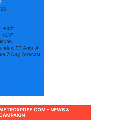
33
C
:
+
34°
:
+
23°
edan
unday, 09 August
ee 7-Day Forecast
Mo
We
Th
at
Tue
Fri
n
d
u
3
+
3
+
3
+
3
+
3
+
3
°
3°
3°
3°
3°
3°
2
+
2
+
2
+
2
+
2
+
2
°
2°
3°
3°
3°
3°
METROXPOSE.COM - NEWS &
CAMPAIGN