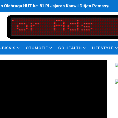
an Olahraga HUT ke-81 RI Jajaran Kanwil Ditjen Pemasyarak
ulus PPDS di FK USU, Bupati Eliyunus Waruwu Berharap Lulu
i ke semua Stackholder Guna Tingkatkan Layanan Ketahan
enanganan Pencemaran Kali Bekasi Difokuskan ke Sumber 
-BISNIS
OTOMOTIF
GO HEALTH
LIFESTYLE
MKRE FC Raih Tiket Perempat Final Mini Soccer PT Pradiks
en Olah Anak Muda Kota Nopan Rebut Piala Marginda CUP I
struktur Daerah saat Kembali Berkantor Di Nias
bahan Akta Lama Menjadi Dokumen Berbarcode
elumual Resmi Jadi Wakapolres SBB
ukan kepada Kadis Pendidikan Baru, Soroti PIP hingga Nas