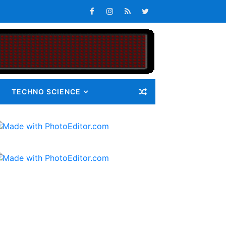
atan Maluku
s Tepat Waktu
an Pangan bagi Masyarakat
Masalah
TECHNO SCIENCE
i Gunatama Tbk
ib 72 Guru Kontrak