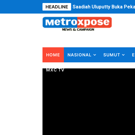
HEADLINE
Saadiah Uluputty Buka Pek
4 Dokter Asal Nias Barat L
OKU Timur Jalin Komunikas
DPRD Kota Bekasi Minta P
HOME
NASIONAL
SUMUT
E
Unggul 3 Gol Kesebelasan 
MXC TV
Jelang HUT RI ke 81Turnam
Bobby Nasution Fokus Infra
Dukcapil SBB Layani Peru
Kompol Pieter Fredy Matah
Anggota DPRD SBB Beri Mas