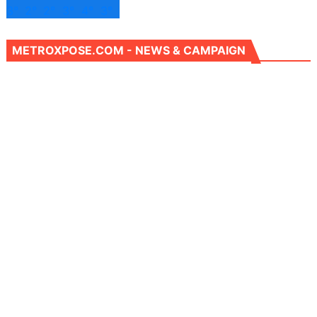
3°
2°
2°
3°
4°
3°
METROXPOSE.COM - NEWS & CAMPAIGN