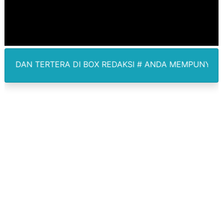
Kepala SD Negeri Tanah Goyang Salurkan Dana PIP Tah
Dugaan Korupsi Dermaga Oelabuhan SulaimanBerau B
Lion Grup Buka Rute KNO- Madina, Pesawat 60 Sit Pen
DI BOX REDAKSI # ANDA MEMPUNYAI BERITA LIPUTAN T
Tahun 50-An Bekasi Pernah di Pimpin Dua Bupati Sekali
Si-Data Jadi Inovasi Baru Pemkab Bekasi Tekan Angka
Ekspor Tersangka Dugaan Korupsi ADD Desa Hatunuru Di
Kadis Kominfo OKU Timur Terima Penghargaan PPID Sl
KNPI Buru Gelar Rapimpurda ke IV, Pemantapan Perang
Sinergi Pemkab OKU Timur dan TNI Bangun Infrastrukt
DPRD Madina Setujui Ranperda Pertanggungjawaban P