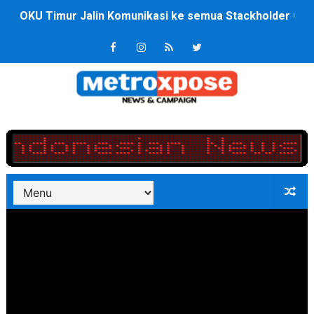
OKU Timur Jalin Komunikasi ke semua Stackholder Gu
DPRD Kota Bekasi Minta Penanganan Pencemaran Kali 
Unggul 3 Gol Kesebelasan MKRE FC Raih Tiket Perempat
Jelang HUT RI ke 81Turnamen Olah Anak Muda Kota Nop
Bobby Nasution Fokus Infrastruktur Daerah saat Kembal
Dukcapil SBB Layani Perubahan Akta Lama Menjadi Do
Kompol Pieter Fredy Matahelumual Resmi Jadi Wakapo
Anggota DPRD SBB Beri Masukan kepada Kadis Pendidika
Air Sungai Bekasi Menghitam Berbusa dan Bau Menyeng
Polres Metro Bekasi Buru Pemasok Sabu, Diduga Masu