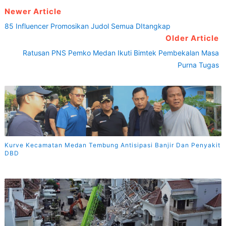
Newer Article
85 Influencer Promosikan Judol Semua DItangkap
Older Article
Ratusan PNS Pemko Medan Ikuti Bimtek Pembekalan Masa
Purna Tugas
Kurve Kecamatan Medan Tembung Antisipasi Banjir Dan Penyakit
DBD