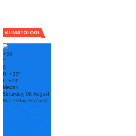
KLIMATOLOGI
+
33
°
C
H:
+
33°
L:
+
23°
Medan
Saturday, 08 August
See 7-Day Forecast
Su
Mo
We
Th
Tue
Fri
n
n
d
u
+
3
+
3
+
3
+
3
+
3
+
3
4°
4°
4°
2°
2°
3°
+
2
+
2
+
2
+
2
+
2
+
2