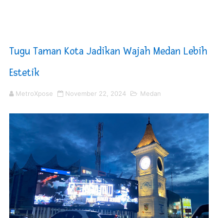
Kurve Kecamatan Medan Tembung Antisipasi Banjir Da
Optimalkan Efisiensi Anggaran, Bupati Taput JTP Huta
Tugu Taman Kota Jadikan Wajah Medan Lebih
PT ASDP Cabang Ambon Siap Dukung Program Bank Duni
Estetik
Saadiah Uluputty Buka Pekan Olahraga HUT ke-81 RI Ja
MetroXpose
November 22, 2024
Medan
4 Dokter Asal Nias Barat Lulus PPDS di FK USU, Bupati