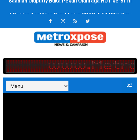
4 Dokter Asal Nias Barat Lulus PPDS di FK USU, Bupati
OKU Timur Jalin Komunikasi ke semua Stackholder Gu
DPRD Kota Bekasi Minta Penanganan Pencemaran Kali 
Unggul 3 Gol Kesebelasan MKRE FC Raih Tiket Perempat
Jelang HUT RI ke 81Turnamen Olah Anak Muda Kota Nop
Bobby Nasution Fokus Infrastruktur Daerah saat Kembal
Dukcapil SBB Layani Perubahan Akta Lama Menjadi Do
Kompol Pieter Fredy Matahelumual Resmi Jadi Wakapo
Anggota DPRD SBB Beri Masukan kepada Kadis Pendidika
Air Sungai Bekasi Menghitam Berbusa dan Bau Menyeng