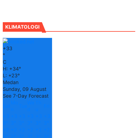
KLIMATOLOGI
+
33
°
C
H:
+
34°
L:
+
23°
Medan
Sunday, 09 August
See 7-Day Forecast
Mo
We
Th
Sat
Tue
Fri
n
d
u
+
3
+
3
+
3
+
3
+
3
+
3
3°
3°
3°
3°
3°
3°
+
2
+
2
+
2
+
2
+
2
+
2
3°
2°
3°
3°
3°
3°