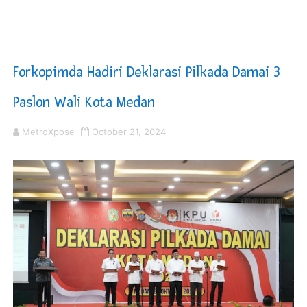
DPRD Madina Setujui Ranperda Pertanggungjawaban P
Kurve Kecamatan Medan Tembung Antisipasi Banjir Da
Forkopimda Hadiri Deklarasi Pilkada Damai 3
Optimalkan Efisiensi Anggaran, Bupati Taput JTP Huta
Paslon Wali Kota Medan
PT ASDP Cabang Ambon Siap Dukung Program Bank Duni
MetroXpose
October 21, 2024
Saadiah Uluputty Buka Pekan Olahraga HUT ke-81 RI Ja