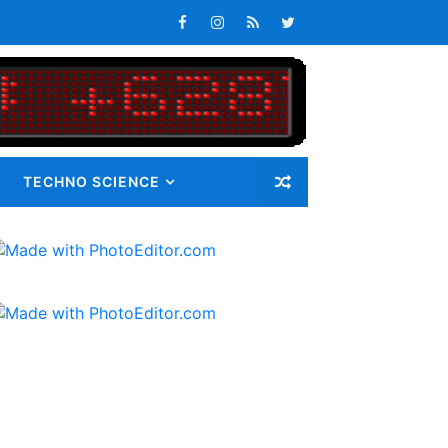
an Pangan bagi Masyarakat
Masalah
TECHNO SCIENCE
ib 72 Guru Kontrak
latan
s Keterlambatan Pembagian