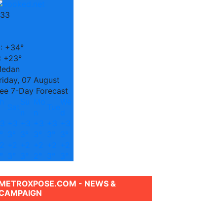
33
C
:
+
34°
:
+
23°
edan
riday, 07 August
ee 7-Day Forecast
h
Su
Mo
We
Sat
Tue
n
n
d
3
+
3
+
3
+
3
+
3
+
3
°
3°
3°
3°
3°
3°
2
+
2
+
2
+
2
+
2
+
2
°
3°
3°
2°
3°
3°
METROXPOSE.COM - NEWS &
CAMPAIGN