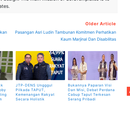
ates.
Older Article
tkan
Pasangan Asri Ludin Tambunan Komitmen Perhatikan
Kaum Marjinal Dan Disabilitas
ck
JTP-DENS Ungggul
Bukannya Paparan Visi
bby
Pilkada TAPUT,
Dan Misi, Debat Perdana
ling
Kemenangan Rakyat
Cabup Taput Terkesan
n
Secara Holistik
Serang Pribadi