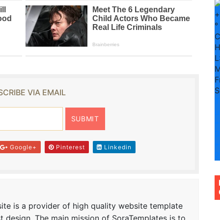
+
°
H
L
M
F
S
CRIBE VIA EMAIL
T
u
+
3
+
Google+
Pinterest
Linkedin
2
te is a provider of high quality website template
t design. The main mission of SoraTemplates is to