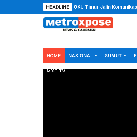
HEADLINE
OKU Timur Jalin Komunikas
DPRD Kota Bekasi Minta P
Jelang HUT RI ke 81Turnam
Bobby Nasution Fokus Infra
HOME
NASIONAL
SUMUT
E
Dukcapil SBB Layani Peru
MXC TV
Kompol Pieter Fredy Matah
Anggota DPRD SBB Beri Mas
Air Sungai Bekasi Menghit
Polres Metro Bekasi Buru 
Kepala SD Negeri Tanah Go