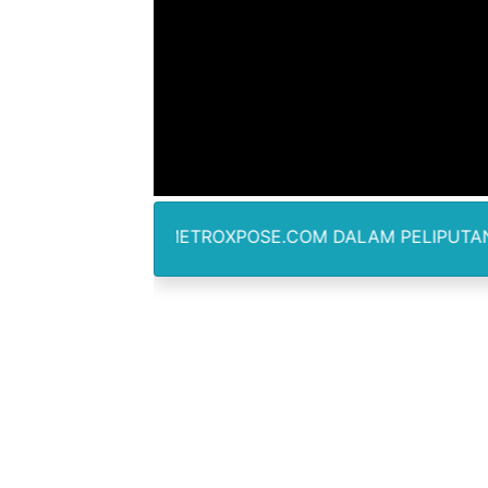
Dugaan Korupsi Dermaga O
Lion Grup Buka Rute KNO- 
Tahun 50-An Bekasi Pernah 
Si-Data Jadi Inovasi Baru
Ekspor Tersangka Dugaan K
RTAWAN METROXPOSE.COM DALAM PELIPUTAN TIDAK DIBE
Kadis Kominfo OKU Timur 
KNPI Buru Gelar Rapimpurd
Sinergi Pemkab OKU Timur 
DPRD Madina Setujui Ranp
BMP SORSEL Berikan Bantu