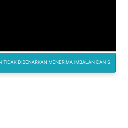
elabuhan SulaimanBerau Belum Terjamah APH
Madina, Pesawat 60 Sit Penumpang
di Pimpin Dua Bupati Sekaligus
 Pemkab Bekasi Tekan Angka Anak Putus Sekolah
orupsi ADD Desa Hatunuru Ditunda, Kejati Maluku: Penyidi
NARKAN MENERIMA IMBALAN DAN SELALU DILENGKAPI DEN
Terima Penghargaan PPID Slip Award 2026
a ke IV, Pemantapan Perangkat Organisasi Bekerja Untuk 
dan TNI Bangun Infrastruktur Jembatan
erda Pertanggungjawaban Pelaksanaan APBD 2025
an untuk Warga Distrik Teminabuan