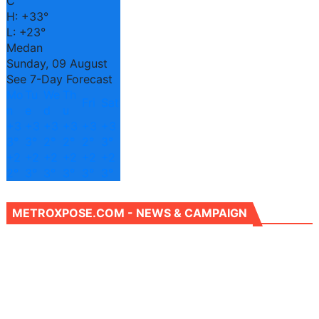
C
H:
+
33°
L:
+
23°
Medan
Sunday, 09 August
See 7-Day Forecast
Mo
Tu
We
Th
Fri
Sat
n
e
d
u
+
3
+
3
+
3
+
3
+
3
+
3
3°
3°
2°
2°
2°
3°
+
2
+
2
+
2
+
2
+
2
+
2
2°
3°
3°
3°
3°
3°
METROXPOSE.COM - NEWS & CAMPAIGN