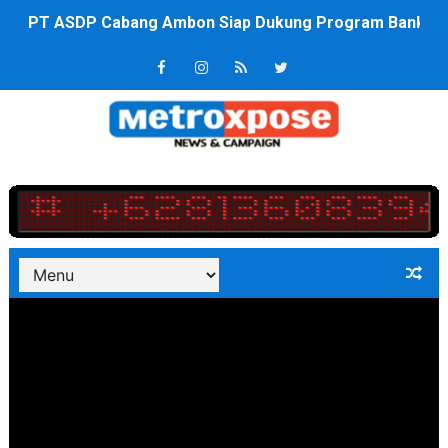
PT ASDP Cabang Ambon Siap Dukung Program Bank Duni
Saadiah Uluputty Buka Pekan Olahraga HUT ke-81 RI Ja
4 Dokter Asal Nias Barat Lulus PPDS di FK USU, Bupati
OKU Timur Jalin Komunikasi ke semua Stackholder Gu
DPRD Kota Bekasi Minta Penanganan Pencemaran Kali 
Unggul 3 Gol Kesebelasan MKRE FC Raih Tiket Perempat
Jelang HUT RI ke 81Turnamen Olah Anak Muda Kota Nop
Bobby Nasution Fokus Infrastruktur Daerah saat Kembal
Dukcapil SBB Layani Perubahan Akta Lama Menjadi Do
Kompol Pieter Fredy Matahelumual Resmi Jadi Wakapo