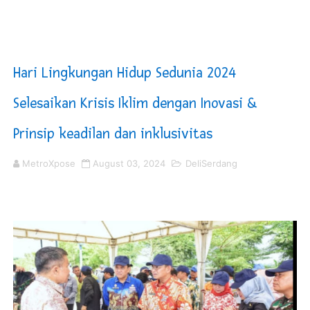
KNPI Buru Gelar Rapimpurda ke IV, Pemantapan Perang
Sinergi Pemkab OKU Timur dan TNI Bangun Infrastrukt
Hari Lingkungan Hidup Sedunia 2024
DPRD Madina Setujui Ranperda Pertanggungjawaban P
Selesaikan Krisis Iklim dengan Inovasi &
Kurve Kecamatan Medan Tembung Antisipasi Banjir Da
Prinsip keadilan dan inklusivitas
Optimalkan Efisiensi Anggaran, Bupati Taput JTP Huta
MetroXpose
August 03, 2024
DeliSerdang