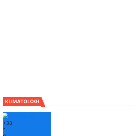
KLIMATOLOGI
+
33
°