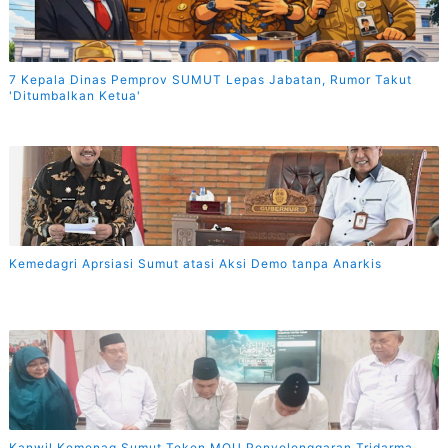
7 Kepala Dinas Pemprov SUMUT Lepas Jabatan, Rumor Takut
'Ditumbalkan Ketua'
Kemedagri Aprsiasi Sumut atasi Aksi Demo tanpa Anarkis
Kanwil Kemenag Sumut Teken MOU Penyelenggaran Tridarma