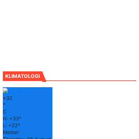
KLIMATOLOGI
+
32
°
C
H:
+
33°
L:
+
22°
Medan
Thursday, 06 August