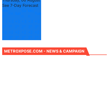
See 7-Day Forecast
We
Su
Mo
Fri
Sat
Tue
d
n
n
+
3
+
3
+
3
+
3
+
3
+
3
3°
1°
2°
2°
3°
3°
+
2
+
2
+
2
+
2
+
2
+
2
3°
3°
3°
3°
2°
2°
METROXPOSE.COM - NEWS & CAMPAIGN