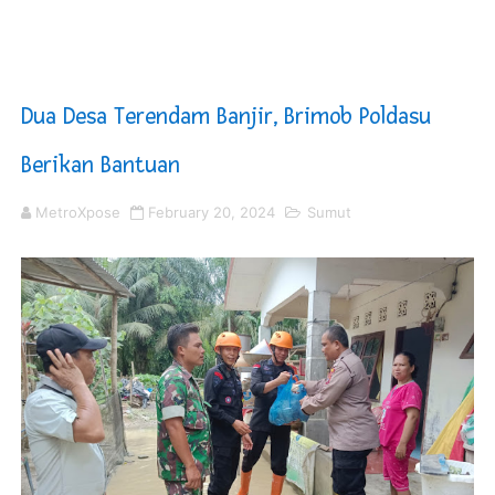
10 Milyar Duit Tantri Kotak Dilarikan, Orang Tua Pelaku
Bupati Nias Barat : Kemampuan Berkomunikasi Bagian P
Dua Desa Terendam Banjir, Brimob Poldasu
Wamen Imipas Silmy Karim Ditahan KPK, Diduga Peras W
Berikan Bantuan
Anggota DPRD SBB Beri Masukan kepada Kadis Pendidika
MetroXpose
February 20, 2024
Sumut
Air Sungai Bekasi Menghitam Berbusa dan Bau Menyeng