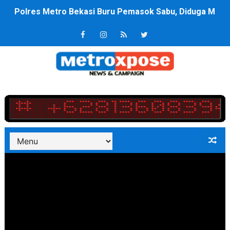
Polres Metro Bekasi Buru Pemasok Sabu, Diduga Masu
Kepala SD Negeri Tanah Goyang Salurkan Dana PIP Tah
Dugaan Korupsi Dermaga Oelabuhan SulaimanBerau B
Lion Grup Buka Rute KNO- Madina, Pesawat 60 Sit Pen
Tahun 50-An Bekasi Pernah di Pimpin Dua Bupati Sekali
Si-Data Jadi Inovasi Baru Pemkab Bekasi Tekan Angka
Ekspor Tersangka Dugaan Korupsi ADD Desa Hatunuru Di
Kadis Kominfo OKU Timur Terima Penghargaan PPID Sl
KNPI Buru Gelar Rapimpurda ke IV, Pemantapan Perang
Sinergi Pemkab OKU Timur dan TNI Bangun Infrastrukt