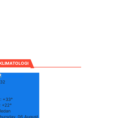
KLIMATOLOGI
32
C
:
+
33°
:
+
22°
edan
hursday, 06 August