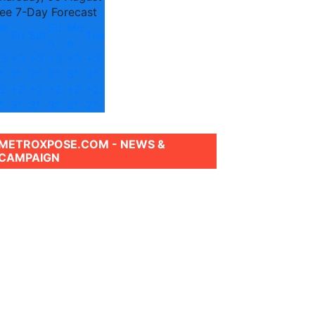
ee 7-Day Forecast
We
Su
Mo
Fri
Sat
Tue
n
n
3
+
3
+
3
+
3
+
3
+
3
°
1°
2°
2°
3°
3°
2
+
2
+
2
+
2
+
2
+
2
°
3°
3°
3°
2°
2°
METROXPOSE.COM - NEWS &
CAMPAIGN