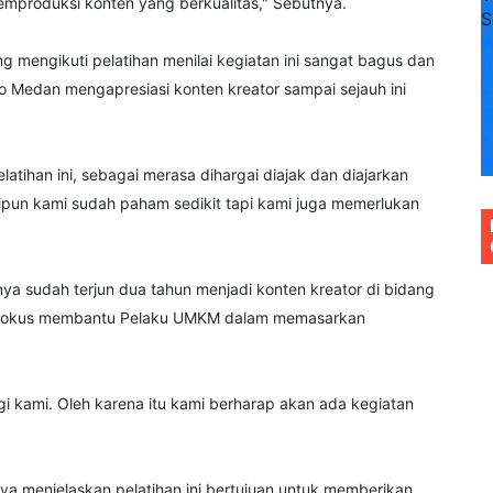
emproduksi konten yang berkualitas," Sebutnya.
S
 mengikuti pelatihan menilai kegiatan ini sangat bagus dan
d
ko Medan mengapresiasi konten kreator sampai sejauh ini
+
3
+
3
tihan ini, sebagai merasa dihargai diajak dan diajarkan
ipun kami sudah paham sedikit tapi kami juga memerlukan
inya sudah terjun dua tahun menjadi konten kreator di bidang
ebih fokus membantu Pelaku UMKM dalam memasarkan
gi kami. Oleh karena itu kami berharap akan ada kegiatan
ya menjelaskan pelatihan ini bertujuan untuk memberikan