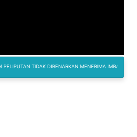
odus Korupsi Febrie Adriansyah
kan Sisa Kuota Tetap Aktif Meski Lewat Tempo Pemakaian
WNU dan PCNU Update Perkembangan Muktamar
 Nanik Deyang Mundur, Berikut Alasannya
nd Polonia Istri Pemilik Rumah Meninggal di TKP
IDAK DIBENARKAN MENERIMA IMBALAN DAN SELALU DILE
igelar, PSSI Medan Bidik Bibit Unggul U-13 dan U-15
dan Standar Prestisius di Medan.
ntik Pengurus KB FKPPI PC 0213 Nias Masa Bakti 2026-2031
 Dilarikan, Orang Tua Pelaku Ogah Terlibat
puan Berkomunikasi Bagian Penting dari Kompetensi ASN Me