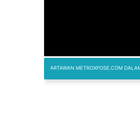
Jamwas Kejagung Ungkap M
Mahkamah Konstitusi Putus
Gus Ipul Minta Seluruh P
Kepala Badan Gizi Nasional
Korban Ledakan Dahsyat Gra
WARTAWAN METROXPOSE.COM DALAM PELIPUTAN T
Piala Soeratin 2026 Resmi D
SUCP 2026 : Sinergi Global 
Khairuddin Syah Sitorus La
10 Milyar Duit Tantri Kotak
Bupati Nias Barat : Kemam