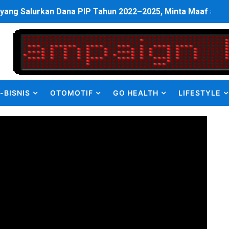
elabuhan SulaimanBerau Belum Terjamah APH
Madina, Pesawat 60 Sit Penumpang
di Pimpin Dua Bupati Sekaligus
 Pemkab Bekasi Tekan Angka Anak Putus Sekolah
-BISNIS
OTOMOTIF
GO HEALTH
LIFESTYLE
orupsi ADD Desa Hatunuru Ditunda, Kejati Maluku: Penyidi
Terima Penghargaan PPID Slip Award 2026
a ke IV, Pemantapan Perangkat Organisasi Bekerja Untuk 
dan TNI Bangun Infrastruktur Jembatan
erda Pertanggungjawaban Pelaksanaan APBD 2025
an untuk Warga Distrik Teminabuan