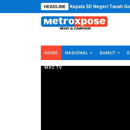
HEADLINE
Dugaan Korupsi Dermaga O
Lion Grup Buka Rute KNO- 
Tahun 50-An Bekasi Pernah 
Si-Data Jadi Inovasi Baru
HOME
NASIONAL
SUMUT
E
Ekspor Tersangka Dugaan K
MXC TV
Kadis Kominfo OKU Timur 
KNPI Buru Gelar Rapimpurd
Sinergi Pemkab OKU Timur 
DPRD Madina Setujui Ranp
BMP SORSEL Berikan Bantu