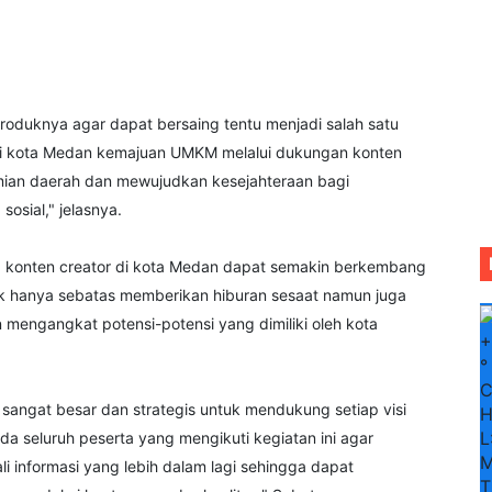
oduknya agar dapat bersaing tentu menjadi salah satu
di kota Medan kemajuan UMKM melalui dukungan konten
mian daerah dan mewujudkan kesejahteraan bagi
osial," jelasnya.
ada konten creator di kota Medan dapat semakin berkembang
k hanya sebatas memberikan hiburan sesaat namun juga
engangkat potensi-potensi yang dimiliki oleh kota
+
°
g sangat besar dan strategis untuk mendukung setiap visi
H
L
a seluruh peserta yang mengikuti kegiatan ini agar
M
 informasi yang lebih dalam lagi sehingga dapat
T