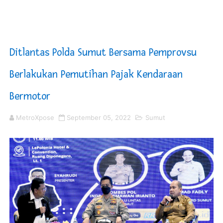
4 Dokter Asal Nias Barat Lulus PPDS di FK USU, Bupati
OKU Timur Jalin Komunikasi ke semua Stackholder Gu
Ditlantas Polda Sumut Bersama Pemprovsu
DPRD Kota Bekasi Minta Penanganan Pencemaran Kali 
Berlakukan Pemutihan Pajak Kendaraan
Unggul 3 Gol Kesebelasan MKRE FC Raih Tiket Perempat
Bermotor
Jelang HUT RI ke 81Turnamen Olah Anak Muda Kota Nop
MetroXpose
September 05, 2022
Sumut