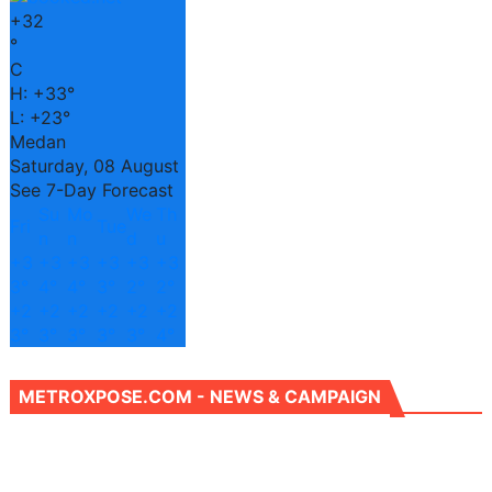
+
32
°
C
H:
+
33°
L:
+
23°
Medan
Saturday, 08 August
See 7-Day Forecast
Su
Mo
We
Th
Fri
Tue
n
n
d
u
+
3
+
3
+
3
+
3
+
3
+
3
3°
4°
4°
3°
2°
2°
+
2
+
2
+
2
+
2
+
2
+
2
3°
3°
3°
3°
3°
4°
METROXPOSE.COM - NEWS & CAMPAIGN