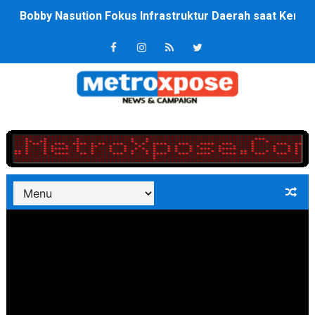
Bobby Nasution Fokus Infrastruktur Daerah saat Kembal
Dukcapil SBB Layani Perubahan Akta Lama Menjadi Do
Kompol Pieter Fredy Matahelumual Resmi Jadi Wakapo
Anggota DPRD SBB Beri Masukan kepada Kadis Pendidika
Air Sungai Bekasi Menghitam Berbusa dan Bau Menyeng
Polres Metro Bekasi Buru Pemasok Sabu, Diduga Masu
Kepala SD Negeri Tanah Goyang Salurkan Dana PIP Tah
Dugaan Korupsi Dermaga Oelabuhan SulaimanBerau B
Lion Grup Buka Rute KNO- Madina, Pesawat 60 Sit Pen
Tahun 50-An Bekasi Pernah di Pimpin Dua Bupati Sekali