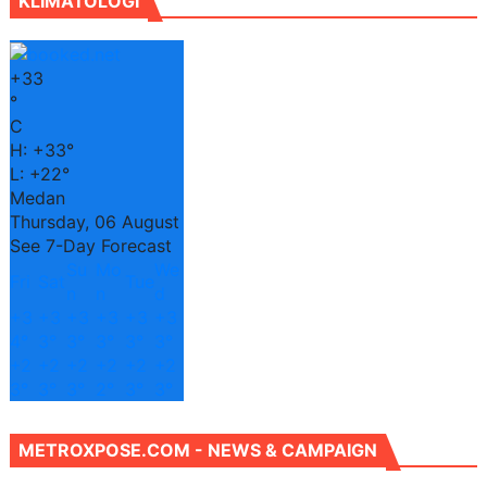
KLIMATOLOGI
+
33
°
C
H:
+
33°
L:
+
22°
Medan
Thursday, 06 August
See 7-Day Forecast
Su
Mo
We
Fri
Sat
Tue
n
n
d
+
3
+
3
+
3
+
3
+
3
+
3
4°
3°
3°
3°
3°
3°
+
2
+
2
+
2
+
2
+
2
+
2
3°
3°
3°
2°
3°
3°
METROXPOSE.COM - NEWS & CAMPAIGN