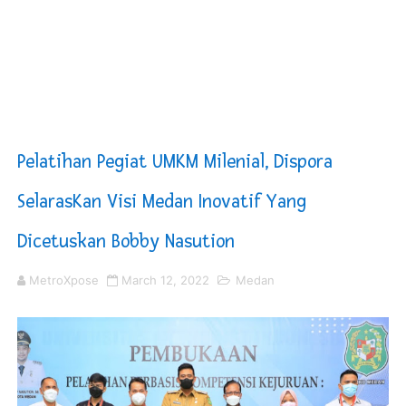
Kepala SD Negeri Tanah Goyang Salurkan Dana PIP Tah
Dugaan Korupsi Dermaga Oelabuhan SulaimanBerau B
Lion Grup Buka Rute KNO- Madina, Pesawat 60 Sit Pen
Tahun 50-An Bekasi Pernah di Pimpin Dua Bupati Sekali
Pelatihan Pegiat UMKM Milenial, Dispora
Si-Data Jadi Inovasi Baru Pemkab Bekasi Tekan Angka
SelarasKan Visi Medan Inovatif Yang
Dicetuskan Bobby Nasution
MetroXpose
March 12, 2022
Medan