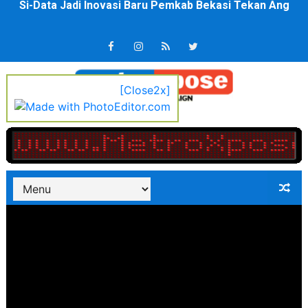
Ekspor Tersangka Dugaan Korupsi ADD Desa Hatunuru Di
Kadis Kominfo OKU Timur Terima Penghargaan PPID Sl
KNPI Buru Gelar Rapimpurda ke IV, Pemantapan Perang
[Close2x]
Sinergi Pemkab OKU Timur dan TNI Bangun Infrastrukt
DPRD Madina Setujui Ranperda Pertanggungjawaban P
BMP SORSEL Berikan Bantuan untuk Warga Distrik Tem
Jamwas Kejagung Ungkap Modus Korupsi Febrie Adria
Mahkamah Konstitusi Putuskan Sisa Kuota Tetap Akti
Gus Ipul Minta Seluruh PWNU dan PCNU Update Perke
Kepala Badan Gizi Nasional Nanik Deyang Mundur, Berik