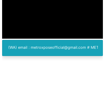
Korban Ledakan Dahsyat Grand Polonia Istri Pemilik R
Piala Soeratin 2026 Resmi Digelar, PSSI Medan Bidik Bi
SUCP 2026 : Sinergi Global dan Standar Prestisius di M
Jelang HUT RI ke 81Turnamen Olah Anak Muda Kota Nop
: metroxposeofficial@gmail.com # METROXPOSE.COM -
Bobby Nasution Fokus Infrastruktur Daerah saat Kembal
Dukcapil SBB Layani Perubahan Akta Lama Menjadi Do
Kompol Pieter Fredy Matahelumual Resmi Jadi Wakapo
Anggota DPRD SBB Beri Masukan kepada Kadis Pendidika
Air Sungai Bekasi Menghitam Berbusa dan Bau Menyeng
Polres Metro Bekasi Buru Pemasok Sabu, Diduga Masu