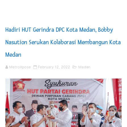
KNPI Buru Gelar Rapimpurda ke IV, Pemantapan Perang
Sinergi Pemkab OKU Timur dan TNI Bangun Infrastrukt
Hadiri HUT Gerindra DPC Kota Medan, Bobby
DPRD Madina Setujui Ranperda Pertanggungjawaban P
Nasution Serukan Kolaborasi Membangun Kota
Kurve Kecamatan Medan Tembung Antisipasi Banjir Da
Medan
Optimalkan Efisiensi Anggaran, Bupati Taput JTP Huta
MetroXpose
February 12, 2022
Medan