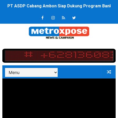
PT ASDP Cabang Ambon Siap Dukung Program Bank Duni
Saadiah Uluputty Buka Pekan Olahraga HUT ke-81 RI Ja
4 Dokter Asal Nias Barat Lulus PPDS di FK USU, Bupati
OKU Timur Jalin Komunikasi ke semua Stackholder Gu
DPRD Kota Bekasi Minta Penanganan Pencemaran Kali 
Unggul 3 Gol Kesebelasan MKRE FC Raih Tiket Perempat
Jelang HUT RI ke 81Turnamen Olah Anak Muda Kota Nop
Bobby Nasution Fokus Infrastruktur Daerah saat Kembal
Dukcapil SBB Layani Perubahan Akta Lama Menjadi Do
Kompol Pieter Fredy Matahelumual Resmi Jadi Wakapo