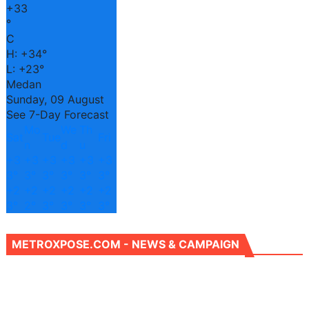
+
33
°
C
H:
+
34°
L:
+
23°
Medan
Sunday, 09 August
See 7-Day Forecast
Mo
We
Th
Sat
Tue
Fri
n
d
u
+
3
+
3
+
3
+
3
+
3
+
3
3°
3°
3°
3°
3°
3°
+
2
+
2
+
2
+
2
+
2
+
2
3°
2°
3°
3°
3°
3°
METROXPOSE.COM - NEWS & CAMPAIGN