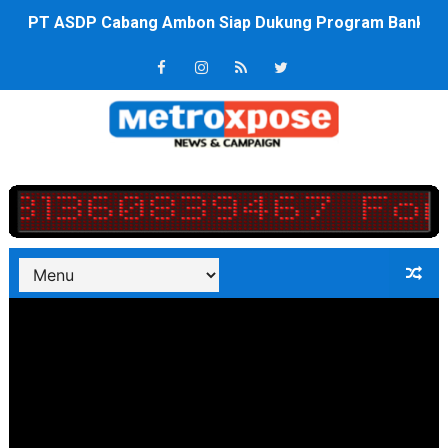
Saadiah Uluputty Buka Pekan Olahraga HUT ke-81 RI Ja
4 Dokter Asal Nias Barat Lulus PPDS di FK USU, Bupati
OKU Timur Jalin Komunikasi ke semua Stackholder Gu
DPRD Kota Bekasi Minta Penanganan Pencemaran Kali 
Unggul 3 Gol Kesebelasan MKRE FC Raih Tiket Perempat
Jelang HUT RI ke 81Turnamen Olah Anak Muda Kota Nop
Bobby Nasution Fokus Infrastruktur Daerah saat Kembal
Dukcapil SBB Layani Perubahan Akta Lama Menjadi Do
Kompol Pieter Fredy Matahelumual Resmi Jadi Wakapo
Anggota DPRD SBB Beri Masukan kepada Kadis Pendidika