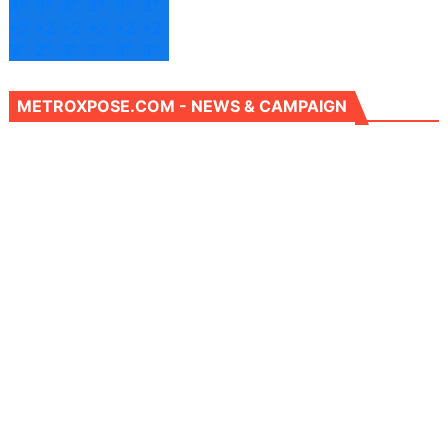
4°
3°
3°
3°
3°
3°
+
2
+
2
+
2
+
2
+
2
+
2
3°
2°
3°
3°
3°
3°
METROXPOSE.COM - NEWS & CAMPAIGN