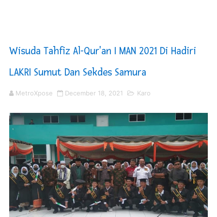
Sinergi Pemkab OKU Timur dan TNI Bangun Infrastrukt
DPRD Madina Setujui Ranperda Pertanggungjawaban P
Wisuda Tahfiz Al-Qur'an I MAN 2021 Di Hadiri
Kurve Kecamatan Medan Tembung Antisipasi Banjir Da
LAKRI Sumut Dan Sekdes Samura
Optimalkan Efisiensi Anggaran, Bupati Taput JTP Huta
MetroXpose
December 18, 2021
Karo
PT ASDP Cabang Ambon Siap Dukung Program Bank Duni