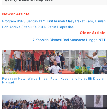
Newer Article
Program BSPS Sentuh 1171 Unit Rumah Masyarakat Karo, Usulan
Bob Andika Sitepu Ke PUPR Patut Diapresiasi
Older Article
7 Kapolda Dirotasi Dari Sumatera Hingga NTT
Perayaan Natal Warga Binaan Rutan Kabanjahe Kelas IIB Digelar
Hikmad