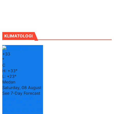
KLIMATOLOGI
+
33
°
C
H:
+
33°
L:
+
23°
Medan
Saturday, 08 August
See 7-Day Forecast
Su
Mo
We
Th
Tue
Fri
n
n
d
u
+
3
+
3
+
3
+
3
+
3
+
3