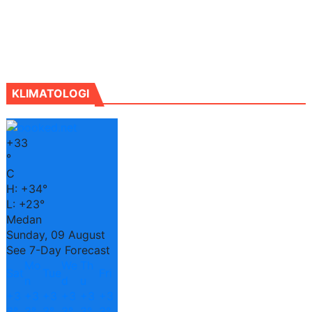
KLIMATOLOGI
+
33
°
C
H:
+
34°
L:
+
23°
Medan
Sunday, 09 August
See 7-Day Forecast
Mo
We
Th
Sat
Tue
Fri
n
d
u
+
3
+
3
+
3
+
3
+
3
+
3
3°
3°
3°
3°
3°
3°