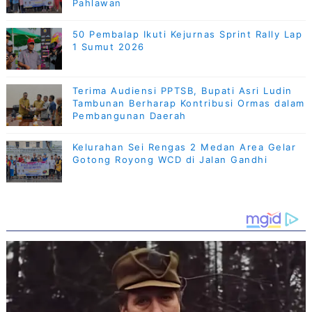
Pahlawan
50 Pembalap Ikuti Kejurnas Sprint Rally Lap
1 Sumut 2026
Terima Audiensi PPTSB, Bupati Asri Ludin
Tambunan Berharap Kontribusi Ormas dalam
Pembangunan Daerah
Kelurahan Sei Rengas 2 Medan Area Gelar
Gotong Royong WCD di Jalan Gandhi