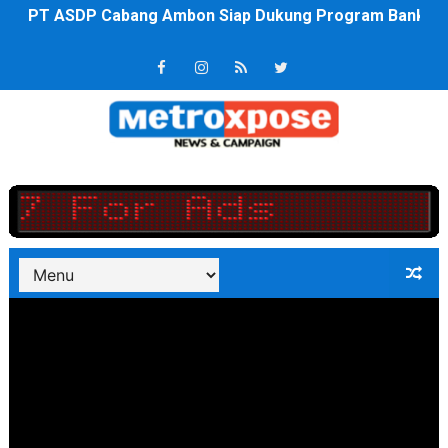
Saadiah Uluputty Buka Pekan Olahraga HUT ke-81 RI Ja
4 Dokter Asal Nias Barat Lulus PPDS di FK USU, Bupati
OKU Timur Jalin Komunikasi ke semua Stackholder Gu
DPRD Kota Bekasi Minta Penanganan Pencemaran Kali 
Unggul 3 Gol Kesebelasan MKRE FC Raih Tiket Perempat
Jelang HUT RI ke 81Turnamen Olah Anak Muda Kota Nop
Bobby Nasution Fokus Infrastruktur Daerah saat Kembal
Dukcapil SBB Layani Perubahan Akta Lama Menjadi Do
Kompol Pieter Fredy Matahelumual Resmi Jadi Wakapo
Anggota DPRD SBB Beri Masukan kepada Kadis Pendidika