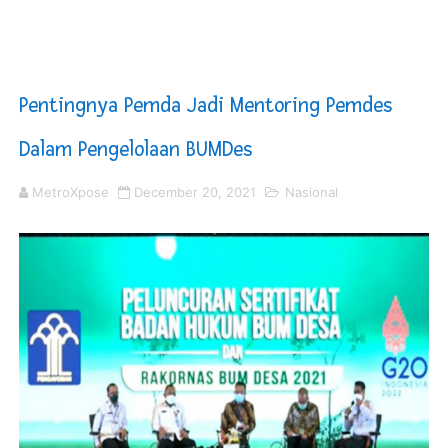
Sinergi Pemkab OKU Timur dan TNI Bangun Infrastrukt
DPRD Madina Setujui Ranperda Pertanggungjawaban P
Pentingnya Pemda Jadi Mentoring Pemdes
Kurve Kecamatan Medan Tembung Antisipasi Banjir Da
Dalam Pengelolaan BUMDes
Optimalkan Efisiensi Anggaran, Bupati Taput JTP Huta
MetroXpose
December 20, 2021
Nasional
PT ASDP Cabang Ambon Siap Dukung Program Bank Duni