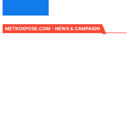
+
2
+
2
+
2
+
2
+
2
+
2
3°
2°
3°
3°
3°
3°
METROXPOSE.COM - NEWS & CAMPAIGN