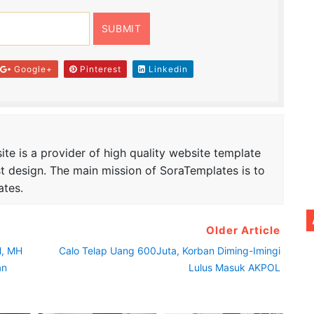
Google+
Pinterest
Linkedin
te is a provider of high quality website template
t design. The main mission of SoraTemplates is to
ates.
Older Article
H, MH
Calo Telap Uang 600Juta, Korban Diming-Imingi
an
Lulus Masuk AKPOL