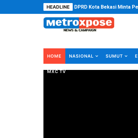
HEADLINE
DPRD Kota Bekasi Minta P
Unggul 3 Gol Kesebelasan 
Jelang HUT RI ke 81Turnam
Bobby Nasution Fokus Infra
HOME
NASIONAL
SUMUT
E
Dukcapil SBB Layani Peru
MXC TV
Kompol Pieter Fredy Matah
Anggota DPRD SBB Beri Mas
Air Sungai Bekasi Menghit
Polres Metro Bekasi Buru 
Kepala SD Negeri Tanah Go