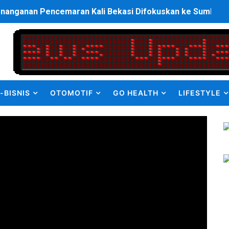
enanganan Pencemaran Kali Bekasi Difokuskan ke Sumber 
MKRE FC Raih Tiket Perempat Final Mini Soccer PT Pradiks
en Olah Anak Muda Kota Nopan Rebut Piala Marginda CUP I
struktur Daerah saat Kembali Berkantor Di Nias
-BISNIS
OTOMOTIF
GO HEALTH
LIFESTYLE
bahan Akta Lama Menjadi Dokumen Berbarcode
elumual Resmi Jadi Wakapolres SBB
ukan kepada Kadis Pendidikan Baru, Soroti PIP hingga Nas
am Berbusa dan Bau Menyengat Bikin Warga Resah
Pemasok Sabu, Diduga Masuk dari Tangerang ke Tambun Se
yang Salurkan Dana PIP Tahun 2022–2025, Minta Maaf ata