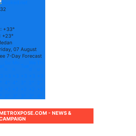
32
C
:
+
33°
:
+
23°
edan
riday, 07 August
ee 7-Day Forecast
Su
Mo
We
Th
at
Tue
n
n
d
u
3
+
3
+
3
+
3
+
3
+
3
°
4°
4°
3°
2°
2°
2
+
2
+
2
+
2
+
2
+
2
°
3°
3°
3°
3°
4°
METROXPOSE.COM - NEWS &
CAMPAIGN