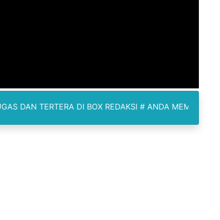
elabuhan SulaimanBerau Belum Terjamah APH
Madina, Pesawat 60 Sit Penumpang
di Pimpin Dua Bupati Sekaligus
 Pemkab Bekasi Tekan Angka Anak Putus Sekolah
orupsi ADD Desa Hatunuru Ditunda, Kejati Maluku: Penyidi
 DI BOX REDAKSI # ANDA MEMPUNYAI BERITA LIPUTAN 
Terima Penghargaan PPID Slip Award 2026
a ke IV, Pemantapan Perangkat Organisasi Bekerja Untuk 
dan TNI Bangun Infrastruktur Jembatan
erda Pertanggungjawaban Pelaksanaan APBD 2025
an untuk Warga Distrik Teminabuan