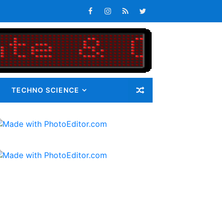
Masalah
i Gunatama Tbk
TECHNO SCIENCE
ib 72 Guru Kontrak
latan
s Keterlambatan Pembagian