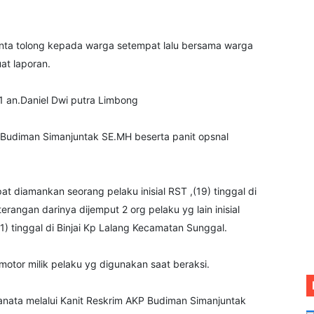
minta tolong kepada warga setempat lalu bersama warga
at laporan.
1 an.Daniel Dwi putra Limbong
Budiman Simanjuntak SE.MH beserta panit opsnal
t diamankan seorang pelaku inisial RST ,(19) tinggal di
angan darinya dijemput 2 org pelaku yg lain inisial
1) tinggal di Binjai Kp Lalang Kecamatan Sunggal.
otor milik pelaku yg digunakan saat beraksi.
nata melalui Kanit Reskrim AKP Budiman Simanjuntak