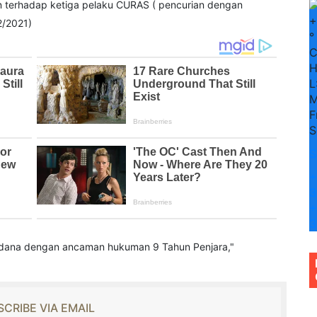
terhadap ketiga pelaku CURAS ( pencurian dengan
+
2/2021)
°
H
L
M
F
S
S
+
3
+
3
idana dengan ancaman hukuman 9 Tahun Penjara,"
CRIBE VIA EMAIL