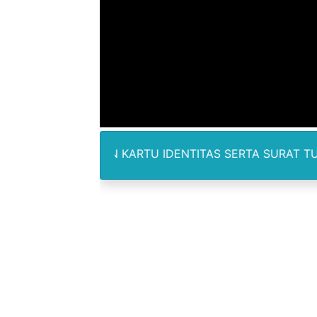
Dugaan Korupsi Dermaga O
Lion Grup Buka Rute KNO- 
Tahun 50-An Bekasi Pernah 
Si-Data Jadi Inovasi Baru
Ekspor Tersangka Dugaan K
GAN KARTU IDENTITAS SERTA SURAT TUGAS DAN TERTERA
Kadis Kominfo OKU Timur 
KNPI Buru Gelar Rapimpurd
Sinergi Pemkab OKU Timur 
DPRD Madina Setujui Ranp
BMP SORSEL Berikan Bantu