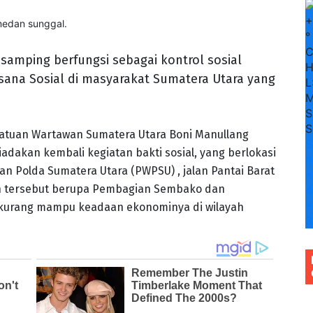
+
medan sunggal.
°
samping berfungsi sebagai kontrol sosial
H
sana Sosial di masyarakat Sumatera Utara yang
L
M
S
S
atuan Wartawan Sumatera Utara Boni Manullang
S
adakan kembali kegiatan bakti sosial, yang berlokasi
n
an Polda Sumatera Utara (PWPSU) , jalan Pantai Barat
+
an tersebut berupa Pembagian Sembako dan
4
+
 kurang mampu keadaan ekonominya di wilayah
3