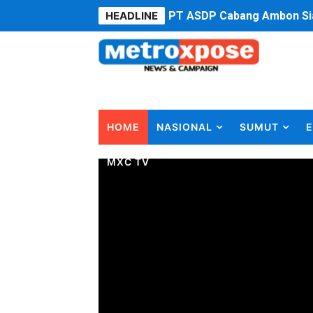
HEADLINE
PT ASDP Cabang Ambon Sia
Saadiah Uluputty Buka Pek
4 Dokter Asal Nias Barat L
OKU Timur Jalin Komunikas
HOME
NASIONAL
SUMUT
E
DPRD Kota Bekasi Minta P
MXC TV
Unggul 3 Gol Kesebelasan 
Jelang HUT RI ke 81Turnam
Bobby Nasution Fokus Infra
Dukcapil SBB Layani Peru
Kompol Pieter Fredy Matah