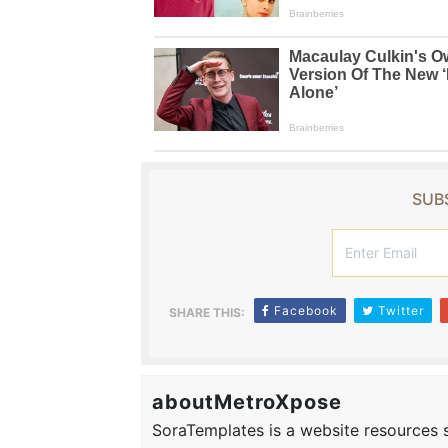
SUBS
Facebook
Twitter
SHARE THIS:
aboutMetroXpose
SoraTemplates is a website resources si