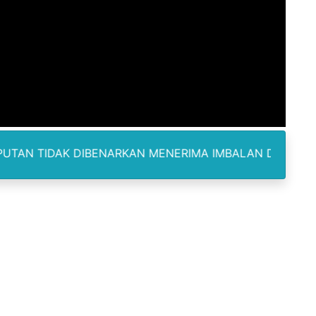
ukan kepada Kadis Pendidikan Baru, Soroti PIP hingga Nas
am Berbusa dan Bau Menyengat Bikin Warga Resah
Pemasok Sabu, Diduga Masuk dari Tangerang ke Tambun Se
yang Salurkan Dana PIP Tahun 2022–2025, Minta Maaf ata
elabuhan SulaimanBerau Belum Terjamah APH
DIBENARKAN MENERIMA IMBALAN DAN SELALU DILENGKAP
Madina, Pesawat 60 Sit Penumpang
di Pimpin Dua Bupati Sekaligus
 Pemkab Bekasi Tekan Angka Anak Putus Sekolah
orupsi ADD Desa Hatunuru Ditunda, Kejati Maluku: Penyidi
Terima Penghargaan PPID Slip Award 2026