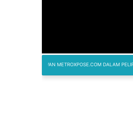
Anggota DPRD SBB Beri Mas
Air Sungai Bekasi Menghit
Polres Metro Bekasi Buru 
Kepala SD Negeri Tanah Go
Dugaan Korupsi Dermaga O
WARTAWAN METROXPOSE.COM DALAM PELIPUTAN TIDAK 
Lion Grup Buka Rute KNO- 
Tahun 50-An Bekasi Pernah 
Si-Data Jadi Inovasi Baru
Ekspor Tersangka Dugaan K
Kadis Kominfo OKU Timur 