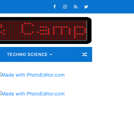
n Maluku Integrated Logistic Hub
atan Maluku
s Tepat Waktu
an Pangan bagi Masyarakat
TECHNO SCIENCE
Masalah
i Gunatama Tbk