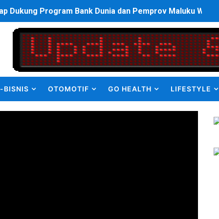
p Dukung Program Bank Dunia dan Pemprov Maluku Wujudka
an Olahraga HUT ke-81 RI Jajaran Kanwil Ditjen Pemasyarak
ulus PPDS di FK USU, Bupati Eliyunus Waruwu Berharap Lulu
i ke semua Stackholder Guna Tingkatkan Layanan Ketahan
-BISNIS
OTOMOTIF
GO HEALTH
LIFESTYLE
enanganan Pencemaran Kali Bekasi Difokuskan ke Sumber 
MKRE FC Raih Tiket Perempat Final Mini Soccer PT Pradiks
en Olah Anak Muda Kota Nopan Rebut Piala Marginda CUP I
struktur Daerah saat Kembali Berkantor Di Nias
bahan Akta Lama Menjadi Dokumen Berbarcode
elumual Resmi Jadi Wakapolres SBB