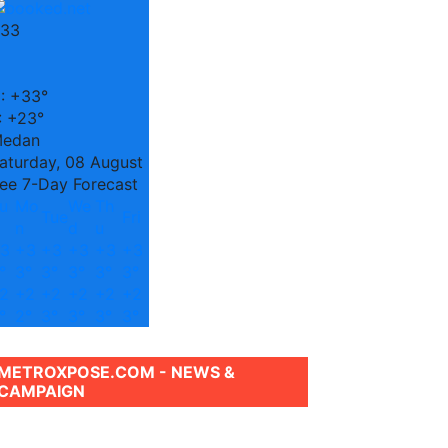
33
C
:
+
33°
:
+
23°
edan
aturday, 08 August
ee 7-Day Forecast
u
Mo
We
Th
Tue
Fri
n
d
u
3
+
3
+
3
+
3
+
3
+
3
°
3°
3°
3°
3°
3°
2
+
2
+
2
+
2
+
2
+
2
°
2°
3°
3°
3°
3°
METROXPOSE.COM - NEWS &
CAMPAIGN