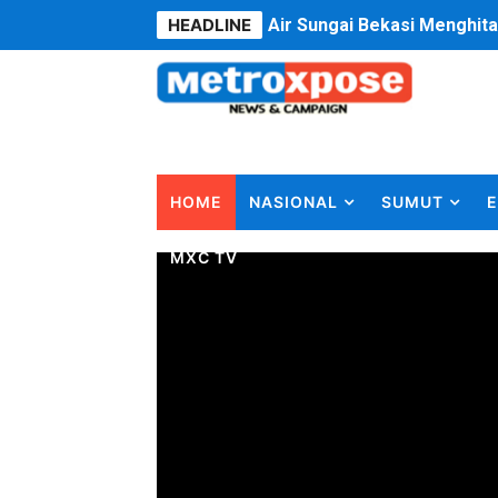
HEADLINE
Air Sungai Bekasi Menghit
Polres Metro Bekasi Buru 
Kepala SD Negeri Tanah Go
Dugaan Korupsi Dermaga O
HOME
NASIONAL
SUMUT
E
Lion Grup Buka Rute KNO- 
MXC TV
Tahun 50-An Bekasi Pernah 
Si-Data Jadi Inovasi Baru
Ekspor Tersangka Dugaan K
Kadis Kominfo OKU Timur 
KNPI Buru Gelar Rapimpurd