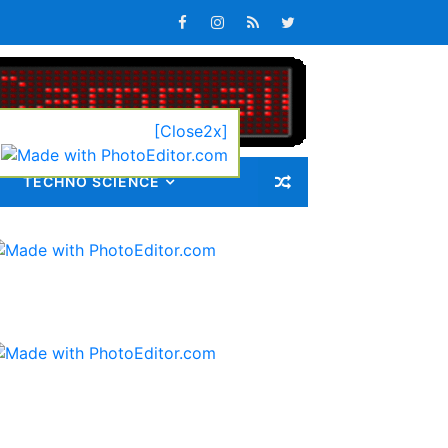
latan
s Keterlambatan Pembagian
[Close2x]
TECHNO SCIENCE
k Sedang Monitoring
Pengabdian Masyarakat