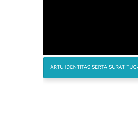
Sinergi Pemkab OKU Timur 
DPRD Madina Setujui Ranp
BMP SORSEL Berikan Bantu
Jamwas Kejagung Ungkap M
Mahkamah Konstitusi Putus
AN KARTU IDENTITAS SERTA SURAT TUGAS DAN TERTERA 
Gus Ipul Minta Seluruh P
Kepala Badan Gizi Nasional
Korban Ledakan Dahsyat Gra
Piala Soeratin 2026 Resmi D
SUCP 2026 : Sinergi Global 