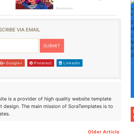
+
°
H
CRIBE VIA EMAIL
L
M
F
S
T
Google+
Pinterest
Linkedin
u
+
3
+
2
te is a provider of high quality website template
t design. The main mission of SoraTemplates is to
ates.
Older Article