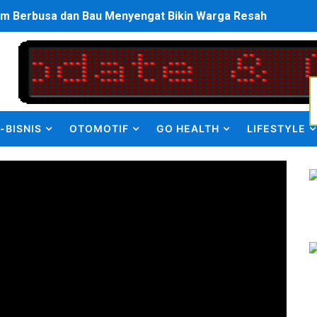
am Berbusa dan Bau Menyengat Bikin Warga Resah
Pemasok Sabu, Diduga Masuk dari Tangerang ke Tambun Se
yang Salurkan Dana PIP Tahun 2022–2025, Minta Maaf ata
elabuhan SulaimanBerau Belum Terjamah APH
-BISNIS
OTOMOTIF
GO HEALTH
LIFESTYLE
Madina, Pesawat 60 Sit Penumpang
di Pimpin Dua Bupati Sekaligus
 Pemkab Bekasi Tekan Angka Anak Putus Sekolah
orupsi ADD Desa Hatunuru Ditunda, Kejati Maluku: Penyidi
Terima Penghargaan PPID Slip Award 2026
a ke IV, Pemantapan Perangkat Organisasi Bekerja Untuk 