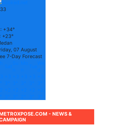
33
C
:
+
34°
:
+
23°
edan
riday, 07 August
ee 7-Day Forecast
h
Su
Mo
We
Sat
Tue
n
n
d
3
+
3
+
3
+
3
+
3
+
3
°
3°
3°
3°
3°
3°
2
+
2
+
2
+
2
+
2
+
2
°
3°
3°
2°
3°
3°
METROXPOSE.COM - NEWS &
CAMPAIGN