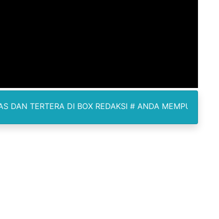
dan TNI Bangun Infrastruktur Jembatan
erda Pertanggungjawaban Pelaksanaan APBD 2025
an untuk Warga Distrik Teminabuan
odus Korupsi Febrie Adriansyah
kan Sisa Kuota Tetap Aktif Meski Lewat Tempo Pemakaian
DI BOX REDAKSI # ANDA MEMPUNYAI BERITA LIPUTAN T
WNU dan PCNU Update Perkembangan Muktamar
 Nanik Deyang Mundur, Berikut Alasannya
nd Polonia Istri Pemilik Rumah Meninggal di TKP
igelar, PSSI Medan Bidik Bibit Unggul U-13 dan U-15
dan Standar Prestisius di Medan.