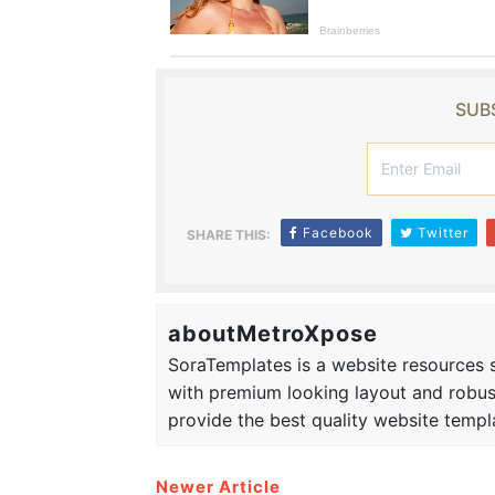
SUBS
Facebook
Twitter
SHARE THIS:
aboutMetroXpose
SoraTemplates is a website resources si
with premium looking layout and robus
provide the best quality website templ
Newer Article