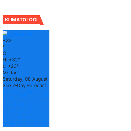
KLIMATOLOGI
+
32
°
C
H:
+
32°
L:
+
23°
Medan
Saturday, 08 August
See 7-Day Forecast
Su
Mo
We
Th
Tue
Fri
n
n
d
u
+
3
+
3
+
3
+
3
+
3
+
3
3°
4°
3°
3°
2°
2°
+
2
+
2
+
2
+
2
+
2
+
2
3°
3°
3°
3°
3°
3°