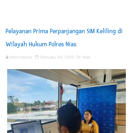
KNPI Buru Gelar Rapimpurda ke IV, Pemantapan Perang
Sinergi Pemkab OKU Timur dan TNI Bangun Infrastrukt
Pelayanan Prima Perpanjangan SIM Keliling di
DPRD Madina Setujui Ranperda Pertanggungjawaban P
Wilayah Hukum Polres Nias
Kurve Kecamatan Medan Tembung Antisipasi Banjir Da
MetroXpose
February 04, 2020
Nias
Optimalkan Efisiensi Anggaran, Bupati Taput JTP Huta