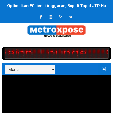
PT ASDP Cabang Ambon Siap Dukung Program Bank Duni
Saadiah Uluputty Buka Pekan Olahraga HUT ke-81 RI Ja
4 Dokter Asal Nias Barat Lulus PPDS di FK USU, Bupati
OKU Timur Jalin Komunikasi ke semua Stackholder Gu
DPRD Kota Bekasi Minta Penanganan Pencemaran Kali 
Unggul 3 Gol Kesebelasan MKRE FC Raih Tiket Perempat
Jelang HUT RI ke 81Turnamen Olah Anak Muda Kota Nop
Bobby Nasution Fokus Infrastruktur Daerah saat Kembal
Dukcapil SBB Layani Perubahan Akta Lama Menjadi Do
Kompol Pieter Fredy Matahelumual Resmi Jadi Wakapo