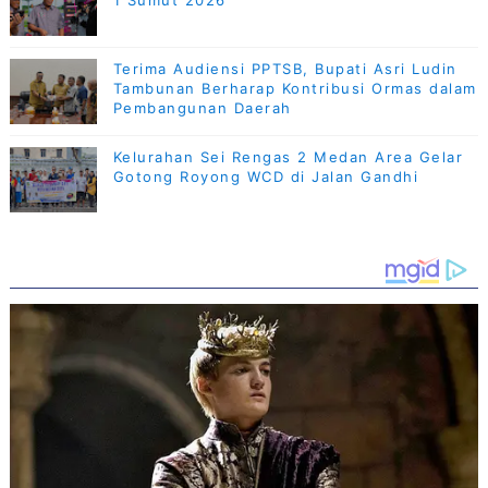
Terima Audiensi PPTSB, Bupati Asri Ludin
Tambunan Berharap Kontribusi Ormas dalam
Pembangunan Daerah
Kelurahan Sei Rengas 2 Medan Area Gelar
Gotong Royong WCD di Jalan Gandhi