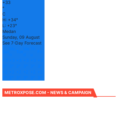
+
33
°
C
H:
+
34°
L:
+
23°
Medan
Sunday, 09 August
See 7-Day Forecast
Mo
We
Th
Sat
Tue
Fri
n
d
u
+
3
+
3
+
3
+
3
+
3
+
3
3°
3°
3°
3°
3°
3°
+
2
+
2
+
2
+
2
+
2
+
2
3°
2°
3°
3°
3°
3°
METROXPOSE.COM - NEWS & CAMPAIGN