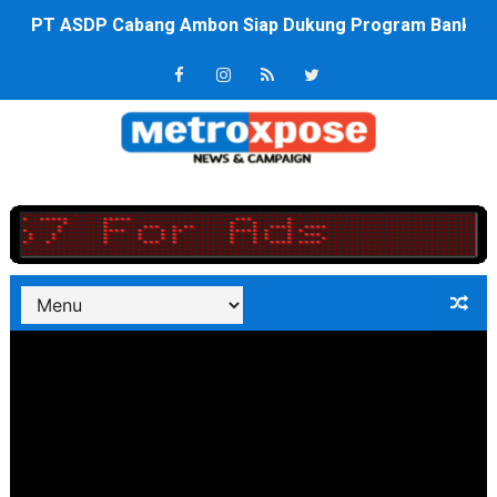
Saadiah Uluputty Buka Pekan Olahraga HUT ke-81 RI Ja
4 Dokter Asal Nias Barat Lulus PPDS di FK USU, Bupati
OKU Timur Jalin Komunikasi ke semua Stackholder Gu
DPRD Kota Bekasi Minta Penanganan Pencemaran Kali 
Unggul 3 Gol Kesebelasan MKRE FC Raih Tiket Perempat
Jelang HUT RI ke 81Turnamen Olah Anak Muda Kota Nop
Bobby Nasution Fokus Infrastruktur Daerah saat Kembal
Dukcapil SBB Layani Perubahan Akta Lama Menjadi Do
Kompol Pieter Fredy Matahelumual Resmi Jadi Wakapo
Anggota DPRD SBB Beri Masukan kepada Kadis Pendidika