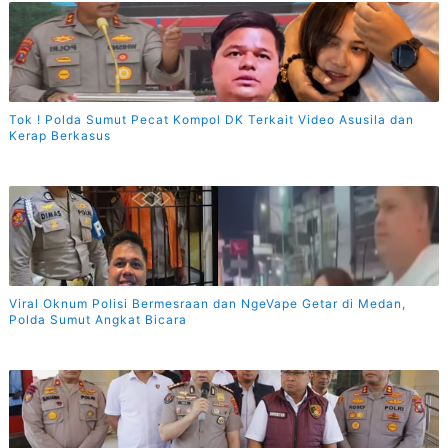
Tok ! Polda Sumut Pecat Kompol DK Terkait Video Asusila dan
Kerap Berkasus
Viral Oknum Polisi Bermesraan dan NgeVape Getar di Medan,
Polda Sumut Angkat Bicara