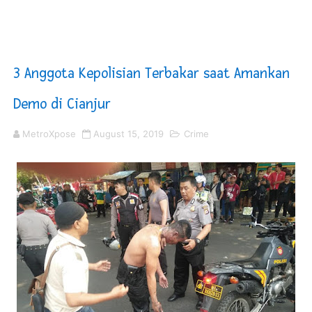
Sinergi Pemkab OKU Timur dan TNI Bangun Infrastrukt
DPRD Madina Setujui Ranperda Pertanggungjawaban P
3 Anggota Kepolisian Terbakar saat Amankan
Kurve Kecamatan Medan Tembung Antisipasi Banjir Da
Demo di Cianjur
Optimalkan Efisiensi Anggaran, Bupati Taput JTP Huta
MetroXpose
August 15, 2019
Crime
PT ASDP Cabang Ambon Siap Dukung Program Bank Duni